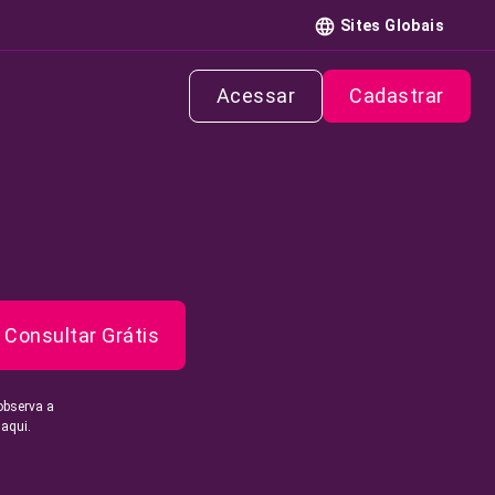
Sites Globais
Acessar
Cadastrar
Consultar Grátis
observa a
 aqui.