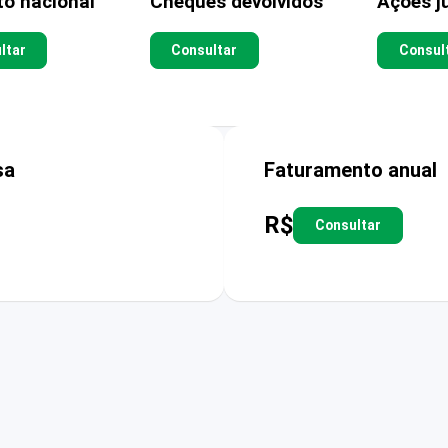
to nacional
Cheques devolvidos
Ações ju
ltar
Consultar
Consul
sa
Faturamento anual
R$
Consultar