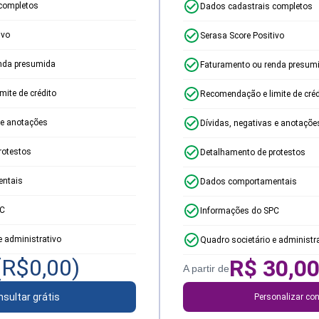
completos
Dados cadastrais completos
ivo
Serasa Score Positivo
nda presumida
Faturamento ou renda presum
ite de crédito
Recomendação e limite de créd
 e anotações
Dívidas, negativas e anotaçõe
rotestos
Detalhamento de protestos
ntais
Dados comportamentais
PC
Informações do SPC
e administrativo
Quadro societário e administr
(R$
0,00
)
R$
30,0
A partir de
sultar grátis
Personalizar con