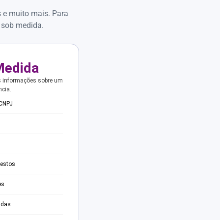
s e muito mais. Para
 sob medida.
Medida
s informações sobre um
ncia.
 CNPJ
testos
es
adas