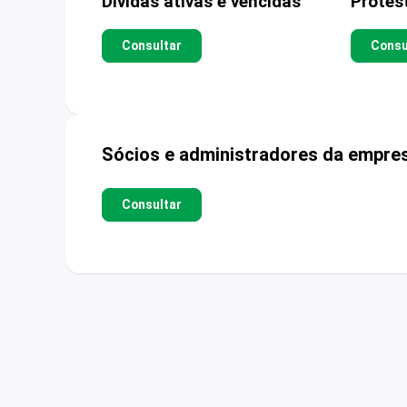
Dívidas ativas e vencidas
Protes
Consultar
Consu
Sócios e administradores da empre
Consultar