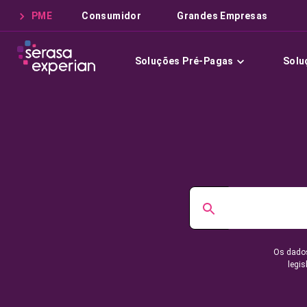
PME
Consumidor
Grandes Empresas
Soluções Pré-Pagas
Solu
Os dados
legis