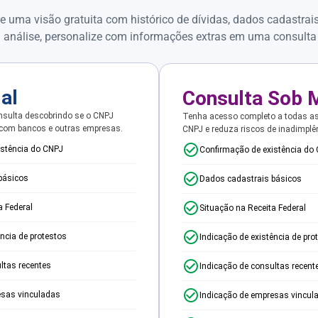
e uma visão gratuita com histórico de dívidas, dados cadastrai
 análise, personalize com informações extras em uma consulta
ial
Consulta Sob 
sulta descobrindo se o CNPJ
Tenha acesso completo a todas a
 com bancos e outras empresas.
CNPJ e reduza riscos de inadimplê
istência do CNPJ
Confirmação de existência do
básicos
Dados cadastrais básicos
a Federal
Situação na Receita Federal
ência de protestos
Indicação de existência de pro
ltas recentes
Indicação de consultas recent
esas vinculadas
Indicação de empresas vincul