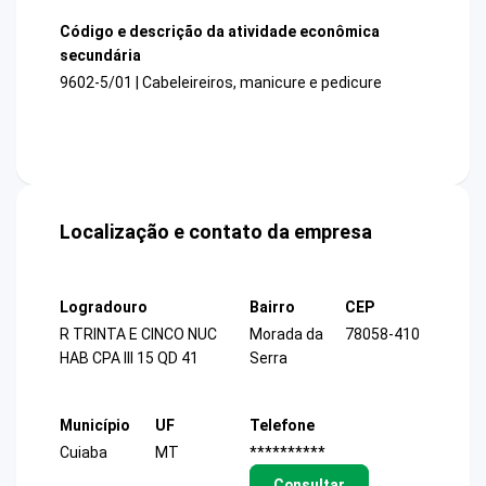
Código e descrição da atividade econômica
secundária
9602-5/01 | Cabeleireiros, manicure e pedicure
Localização e contato da empresa
Logradouro
Bairro
CEP
R TRINTA E CINCO NUC
Morada da
78058-410
HAB CPA III 15 QD 41
Serra
Município
UF
Telefone
Cuiaba
MT
**********
Consultar