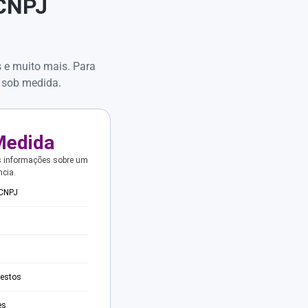
 CNPJ
s e muito mais. Para
 sob medida.
Medida
s informações sobre um
ncia.
 CNPJ
testos
es