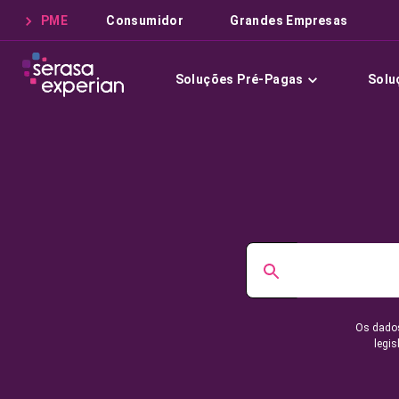
PME
Consumidor
Grandes Empresas
Soluções Pré-Pagas
Solu
Os dados
legis