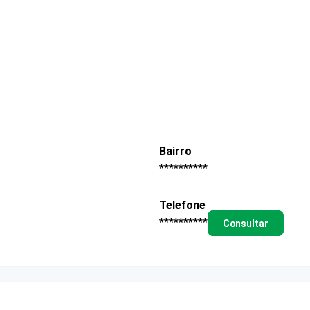
Bairro
**********
Telefone
**********
Consultar