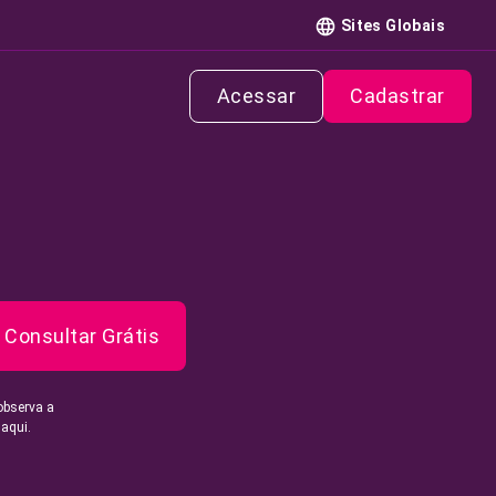
Sites Globais
Acessar
Cadastrar
Consultar Grátis
observa a
 aqui.