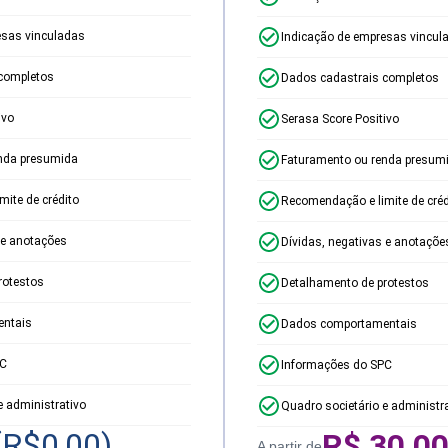
esas vinculadas
Indicação de empresas vincul
completos
Dados cadastrais completos
ivo
Serasa Score Positivo
nda presumida
Faturamento ou renda presum
ite de crédito
Recomendação e limite de créd
 e anotações
Dívidas, negativas e anotaçõe
rotestos
Detalhamento de protestos
ntais
Dados comportamentais
PC
Informações do SPC
e administrativo
Quadro societário e administr
(R$
0,00
)
R$
30,0
A partir de