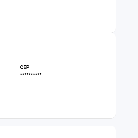
CEP
**********