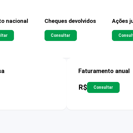
to nacional
Cheques devolvidos
Ações ju
ltar
Consultar
Consul
sa
Faturamento anual
R$
Consultar