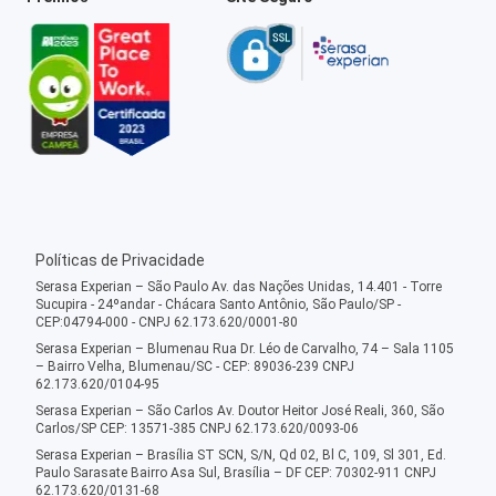
Políticas de Privacidade
Serasa Experian – São Paulo Av. das Nações Unidas, 14.401 - Torre
Sucupira - 24ºandar - Chácara Santo Antônio, São Paulo/SP -
CEP:04794-000 - CNPJ 62.173.620/0001-80
Serasa Experian – Blumenau Rua Dr. Léo de Carvalho, 74 – Sala 1105
– Bairro Velha, Blumenau/SC - CEP: 89036-239 CNPJ
62.173.620/0104-95
Serasa Experian – São Carlos Av. Doutor Heitor José Reali, 360, São
Carlos/SP CEP: 13571-385 CNPJ 62.173.620/0093-06
Serasa Experian – Brasília ST SCN, S/N, Qd 02, Bl C, 109, Sl 301, Ed.
Paulo Sarasate Bairro Asa Sul, Brasília – DF CEP: 70302-911 CNPJ
62.173.620/0131-68