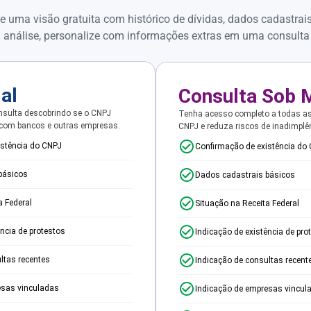
e uma visão gratuita com histórico de dívidas, dados cadastrai
 análise, personalize com informações extras em uma consulta
ial
Consulta Sob 
sulta descobrindo se o CNPJ
Tenha acesso completo a todas a
 com bancos e outras empresas.
CNPJ e reduza riscos de inadimplê
istência do CNPJ
Confirmação de existência do
básicos
Dados cadastrais básicos
a Federal
Situação na Receita Federal
ência de protestos
Indicação de existência de pro
ltas recentes
Indicação de consultas recent
esas vinculadas
Indicação de empresas vincul