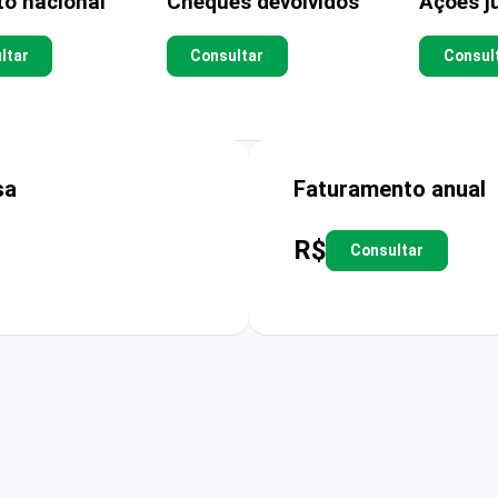
to nacional
Cheques devolvidos
Ações ju
ltar
Consultar
Consul
sa
Faturamento anual
R$
Consultar