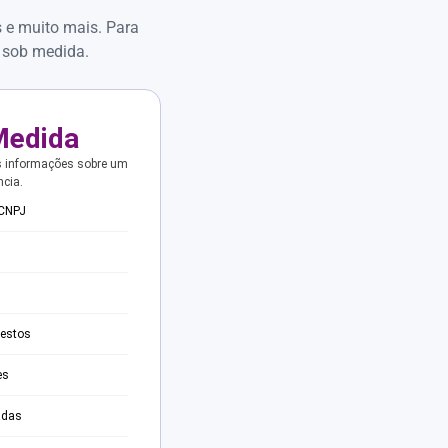
s e muito mais. Para
 sob medida.
Medida
s informações sobre um
ncia.
 CNPJ
testos
es
adas