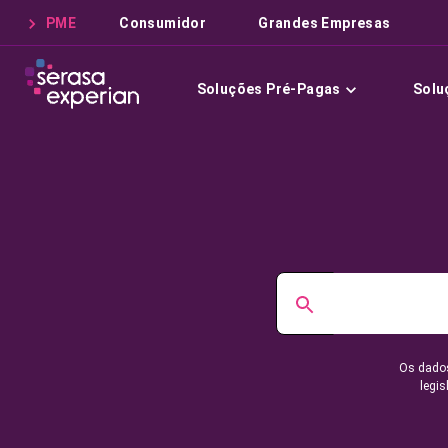
PME
Consumidor
Grandes Empresas
Soluções Pré-Pagas
Solu
Os dados
legis