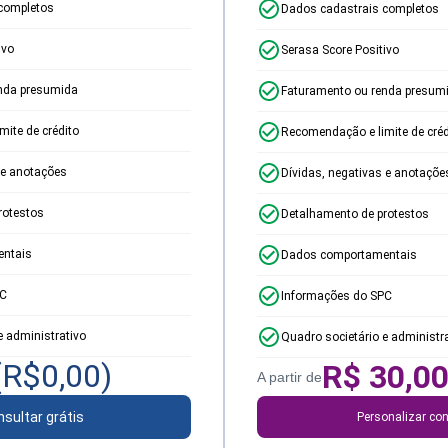
completos
Dados cadastrais completos
ivo
Serasa Score Positivo
nda presumida
Faturamento ou renda presum
ite de crédito
Recomendação e limite de créd
 e anotações
Dívidas, negativas e anotaçõe
rotestos
Detalhamento de protestos
ntais
Dados comportamentais
PC
Informações do SPC
e administrativo
Quadro societário e administr
(R$
0,00
)
R$
30,0
A partir de
sultar grátis
Personalizar con