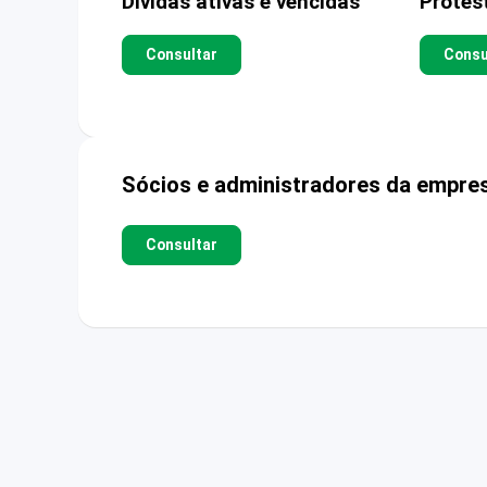
Dívidas ativas e vencidas
Protes
Consultar
Consu
Sócios e administradores da empre
Consultar