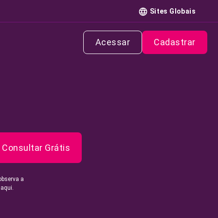
Sites Globais
Acessar
Cadastrar
Consultar Grátis
observa a
 aqui.