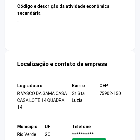
Código e descrição da atividade econômica
secundária
-
Localização e contato da empresa
Logradouro
Bairro
CEP
R VASCO DA GAMA CASA
St Sta
75902-150
CASA LOTE 14 QUADRA
Luzia
14
Município
UF
Telefone
Rio Verde
GO
**********