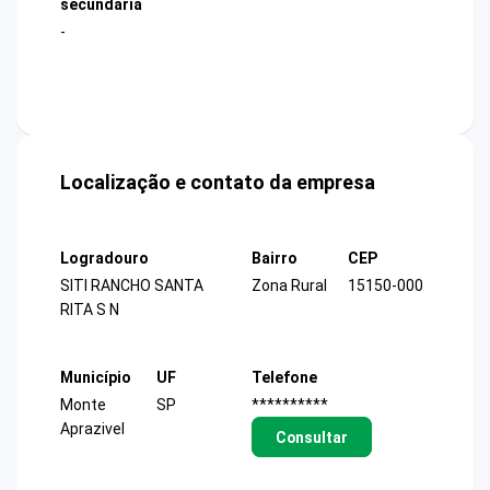
secundária
-
Localização e contato da empresa
Logradouro
Bairro
CEP
SITI RANCHO SANTA
Zona Rural
15150-000
RITA S N
Município
UF
Telefone
Monte
SP
**********
Aprazivel
Consultar