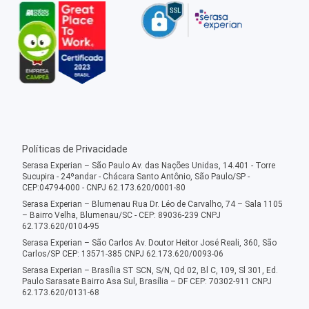
Políticas de Privacidade
Serasa Experian – São Paulo Av. das Nações Unidas, 14.401 - Torre
Sucupira - 24ºandar - Chácara Santo Antônio, São Paulo/SP -
CEP:04794-000 - CNPJ 62.173.620/0001-80
Serasa Experian – Blumenau Rua Dr. Léo de Carvalho, 74 – Sala 1105
– Bairro Velha, Blumenau/SC - CEP: 89036-239 CNPJ
62.173.620/0104-95
Serasa Experian – São Carlos Av. Doutor Heitor José Reali, 360, São
Carlos/SP CEP: 13571-385 CNPJ 62.173.620/0093-06
Serasa Experian – Brasília ST SCN, S/N, Qd 02, Bl C, 109, Sl 301, Ed.
Paulo Sarasate Bairro Asa Sul, Brasília – DF CEP: 70302-911 CNPJ
62.173.620/0131-68