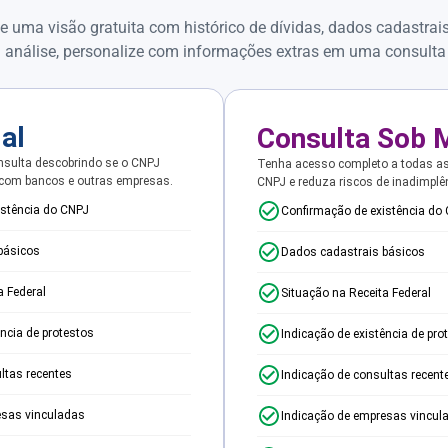
e uma visão gratuita com histórico de dívidas, dados cadastrai
 análise, personalize com informações extras em uma consulta
ial
Consulta Sob 
sulta descobrindo se o CNPJ
Tenha acesso completo a todas a
 com bancos e outras empresas.
CNPJ e reduza riscos de inadimplê
istência do CNPJ
Confirmação de existência do
básicos
Dados cadastrais básicos
a Federal
Situação na Receita Federal
ência de protestos
Indicação de existência de pro
ltas recentes
Indicação de consultas recent
esas vinculadas
Indicação de empresas vincul