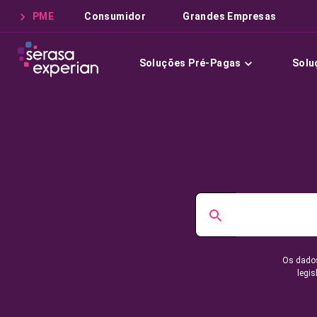
PME
Consumidor
Grandes Empresas
Soluções Pré-Pagas
Solu
Os dados
legis