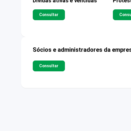
Dívidas ativas e vencidas
Protes
Consultar
Consu
Sócios e administradores da empre
Consultar