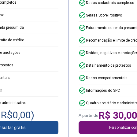
completos
Dados cadastrais completos
ivo
Serasa Score Positivo
nda presumida
Faturamento ou renda presum
ite de crédito
Recomendação e limite de créd
 e anotações
Dívidas, negativas e anotaçõe
rotestos
Detalhamento de protestos
ntais
Dados comportamentais
PC
Informações do SPC
e administrativo
Quadro societário e administr
(R$
0,00
)
R$
30,0
A partir de
sultar grátis
Personalizar con