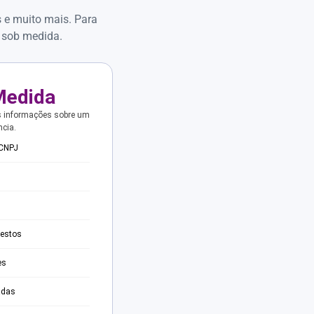
s e muito mais. Para
 sob medida.
Medida
s informações sobre um
ncia.
 CNPJ
testos
es
adas