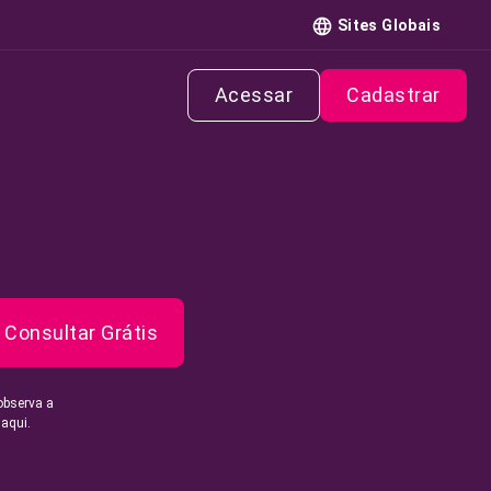
Sites Globais
Acessar
Cadastrar
Consultar Grátis
observa a
 aqui.