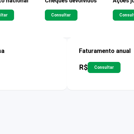
to nacional
Cheques devolvidos
Ações ju
ltar
Consultar
Consul
sa
Faturamento anual
R$
Consultar