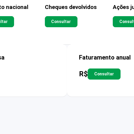
to nacional
Cheques devolvidos
Ações ju
ltar
Consultar
Consul
sa
Faturamento anual
R$
Consultar