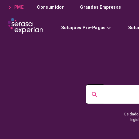
PME
Consumidor
Grandes Empresas
Soluções Pré-Pagas
Solu
Os dados
legis