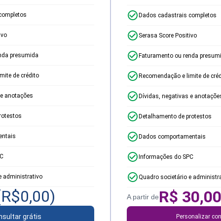
completos
Dados cadastrais completos
ivo
Serasa Score Positivo
nda presumida
Faturamento ou renda presum
ite de crédito
Recomendação e limite de créd
 e anotações
Dívidas, negativas e anotaçõe
rotestos
Detalhamento de protestos
ntais
Dados comportamentais
PC
Informações do SPC
e administrativo
Quadro societário e administr
(R$
0,00
)
R$
30,0
A partir de
sultar grátis
Personalizar con