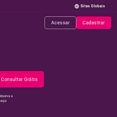
Sites Globais
Acessar
Cadastrar
Consultar Grátis
observa a
 aqui.