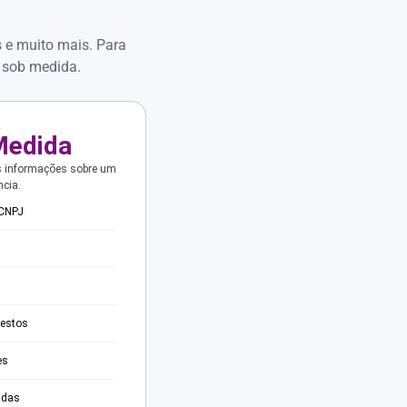
s e muito mais. Para
 sob medida.
Medida
s informações sobre um
ncia.
 CNPJ
testos
es
adas