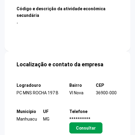
Código e descrição da atividade econômica
secundária
-
Localização e contato da empresa
Logradouro
Bairro
CEP
PC MNS ROCHA 197 B
Vl Nova
36900-000
Município
UF
Telefone
Manhuacu
MG
**********
Consultar