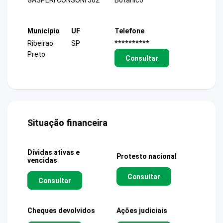
GASPERI CONSONI 562
Botanico
Município
UF
Telefone
Ribeirao
SP
**********
Preto
Consultar
Situação financeira
Dívidas ativas e
Protesto nacional
vencidas
Consultar
Consultar
Cheques devolvidos
Ações judiciais