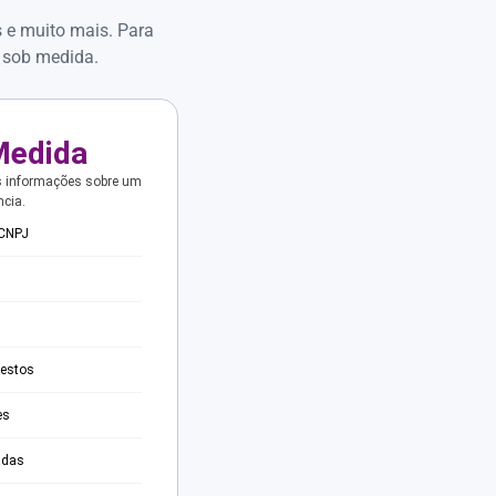
s e muito mais. Para
 sob medida.
Medida
s informações sobre um
ncia.
 CNPJ
testos
es
adas