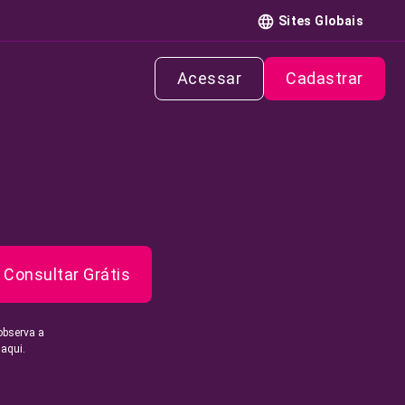
Sites Globais
Acessar
Cadastrar
Consultar Grátis
observa a
 aqui.