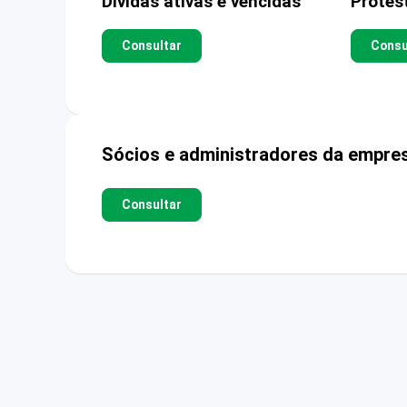
Dívidas ativas e vencidas
Protes
Consultar
Consu
Sócios e administradores da empre
Consultar