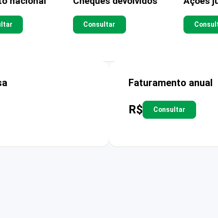
to nacional
Cheques devolvidos
Ações ju
ltar
Consultar
Consul
sa
Faturamento anual
R$
Consultar