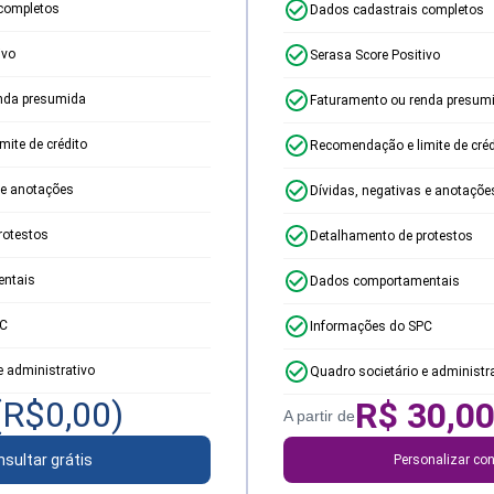
completos
Dados cadastrais completos
ivo
Serasa Score Positivo
nda presumida
Faturamento ou renda presum
ite de crédito
Recomendação e limite de créd
 e anotações
Dívidas, negativas e anotaçõe
rotestos
Detalhamento de protestos
ntais
Dados comportamentais
PC
Informações do SPC
e administrativo
Quadro societário e administr
(R$
0,00
)
R$
30,0
A partir de
sultar grátis
Personalizar con