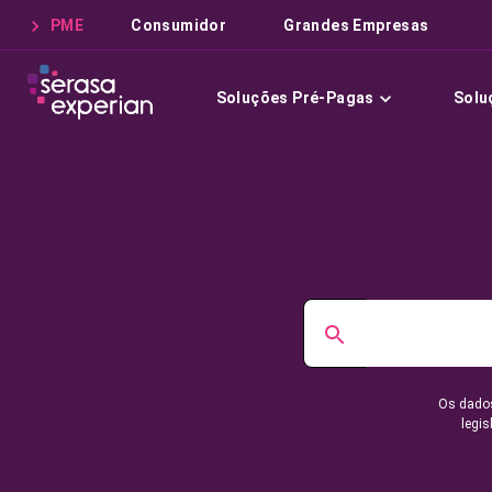
PME
Consumidor
Grandes Empresas
Soluções Pré-Pagas
Solu
Os dados
legis