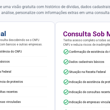
e uma visão gratuita com histórico de dívidas, dados cadastrai
 análise, personalize com informações extras em uma consulta
ial
Consulta Sob 
sulta descobrindo se o CNPJ
Tenha acesso completo a todas a
 com bancos e outras empresas.
CNPJ e reduza riscos de inadimplê
istência do CNPJ
Confirmação de existência do
básicos
Dados cadastrais básicos
a Federal
Situação na Receita Federal
ência de protestos
Indicação de existência de pro
ltas recentes
Indicação de consultas recent
esas vinculadas
Indicação de empresas vincul