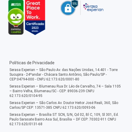
Políticas de Privacidade
Serasa Experian – São Paulo Av. das Nações Unidas, 14.401 - Torre
Sucupira - 24ºandar - Chácara Santo Antônio, São Paulo/SP -
CEP:04794-000 - CNPJ 62.173.620/0001-80
Serasa Experian – Blumenau Rua Dr. Léo de Carvalho, 74 – Sala 1105
– Bairro Velha, Blumenau/SC - CEP: 89036-239 CNPJ
62.173.620/0104-95
Serasa Experian – São Carlos Av. Doutor Heitor José Reali, 360, São
Carlos/SP CEP: 13571-385 CNPJ 62.173.620/0093-06
Serasa Experian – Brasília ST SCN, S/N, Qd 02, Bl C, 109, Sl 301, Ed.
Paulo Sarasate Bairro Asa Sul, Brasília – DF CEP: 70302-911 CNPJ
62.173.620/0131-68