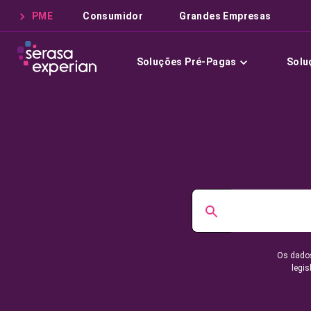
PME
Consumidor
Grandes Empresas
Soluções Pré-Pagas
Solu
Os dados
legis