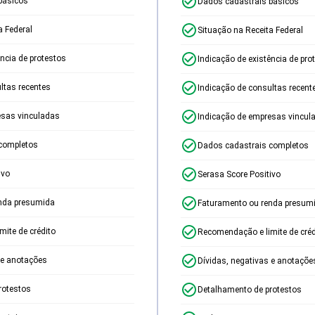
básicos
Dados cadastrais básicos
a Federal
Situação na Receita Federal
ência de protestos
Indicação de existência de pro
ltas recentes
Indicação de consultas recent
esas vinculadas
Indicação de empresas vincul
completos
Dados cadastrais completos
ivo
Serasa Score Positivo
nda presumida
Faturamento ou renda presum
ite de crédito
Recomendação e limite de créd
 e anotações
Dívidas, negativas e anotaçõe
rotestos
Detalhamento de protestos