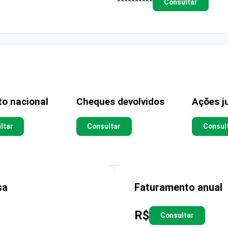
**********
Consultar
to nacional
Cheques devolvidos
Ações ju
ltar
Consultar
Consul
sa
Faturamento anual
R$
Consultar