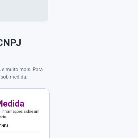
 CNPJ
s e muito mais. Para
 sob medida.
Medida
s informações sobre um
ncia.
 CNPJ