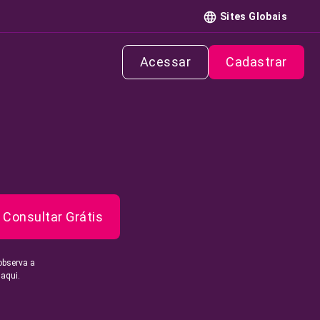
Sites Globais
Acessar
Cadastrar
Consultar Grátis
observa a
 aqui.