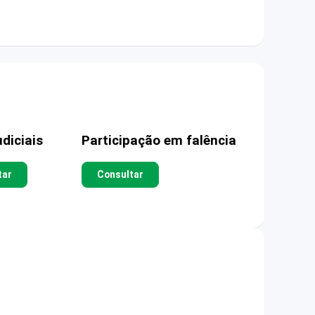
diciais
Participação em falência
tar
Consultar