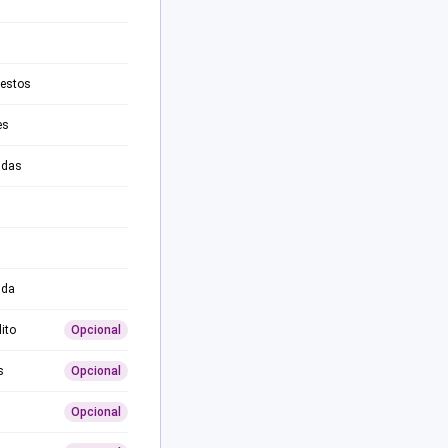
testos
es
adas
ida
ito
Opcional
s
Opcional
Opcional