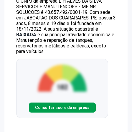
O CNPJ da empresa
L H ALVES DA SILVA
SERVICOS E MANUTENCOES - ME
NR
SOLUCOES
é
48.657.492/0001-19
.
Com sede
em JABOATAO DOS GUARARAPES, PE, possui 3
anos, 8 meses e 19 dias e foi fundada em
18/11/2022.
A sua situação cadastral é
BAIXADA
e sua principal atividade econômica é
Manutenção e reparação de tanques,
reservatórios metálicos e caldeiras, exceto
para veículos.
Consultar score da empresa