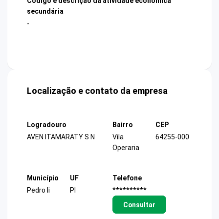
Código e descrição da atividade econômica
secundária
-
Localização e contato da empresa
Logradouro
Bairro
CEP
AVEN ITAMARATY S N
Vila
64255-000
Operaria
Município
UF
Telefone
Pedro Ii
PI
**********
Consultar