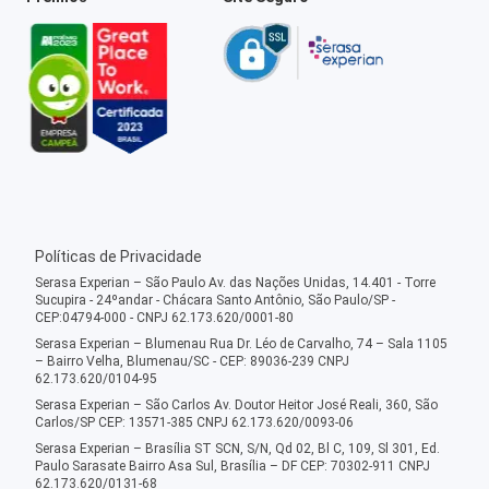
Políticas de Privacidade
Serasa Experian – São Paulo Av. das Nações Unidas, 14.401 - Torre
Sucupira - 24ºandar - Chácara Santo Antônio, São Paulo/SP -
CEP:04794-000 - CNPJ 62.173.620/0001-80
Serasa Experian – Blumenau Rua Dr. Léo de Carvalho, 74 – Sala 1105
– Bairro Velha, Blumenau/SC - CEP: 89036-239 CNPJ
62.173.620/0104-95
Serasa Experian – São Carlos Av. Doutor Heitor José Reali, 360, São
Carlos/SP CEP: 13571-385 CNPJ 62.173.620/0093-06
Serasa Experian – Brasília ST SCN, S/N, Qd 02, Bl C, 109, Sl 301, Ed.
Paulo Sarasate Bairro Asa Sul, Brasília – DF CEP: 70302-911 CNPJ
62.173.620/0131-68