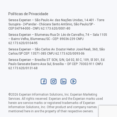
Políticas de Privacidade
Serasa Experian – São Paulo Av. das Nações Unidas, 14.401 - Torre
Sucupira - 24ºandar - Chácara Santo Antônio, São Paulo/SP -
CEP:04794-000 - CNPJ 62.173.620/0001-80
Serasa Experian – Blumenau Rua Dr. Léo de Carvalho, 74 – Sala 1105
– Bairro Velha, Blumenau/SC - CEP: 89036-239 CNPJ
62.173.620/0104-95
Serasa Experian – São Carlos Av. Doutor Heitor José Reali, 360, São
Carlos/SP CEP: 13571-385 CNPJ 62.173.620/0093-06
Serasa Experian – Brasília ST SCN, S/N, Qd 02, Bl C, 109, Sl 301, Ed.
Paulo Sarasate Bairro Asa Sul, Brasília – DF CEP: 70302-911 CNPJ
62.173.620/0131-68
©
2026
Experian Information Solutions, Inc. Experian Marketing
Services. All rights reserved. Experian and the Experian marks used
herein are service marks or registered trademarks of Experian
Information Solutions, Inc. Other product and company names
mentioned here in are the property of their respective owners.