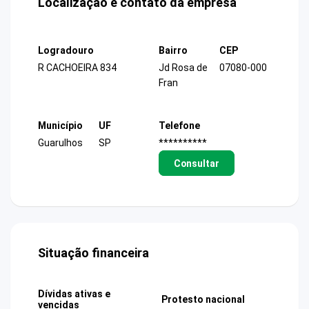
Localização e contato da empresa
Logradouro
Bairro
CEP
R CACHOEIRA 834
Jd Rosa de
07080-000
Fran
Município
UF
Telefone
Guarulhos
SP
**********
Consultar
Situação financeira
Dívidas ativas e
Protesto nacional
vencidas