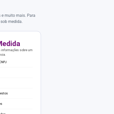
s e muito mais. Para
 sob medida.
Medida
s informações sobre um
ncia.
 CNPJ
testos
es