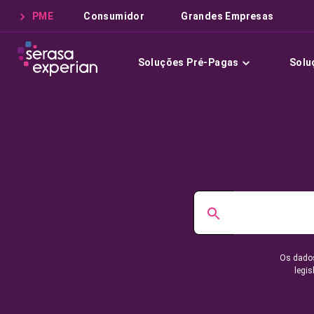
PME
Consumidor
Grandes Empresas
Soluções Pré-Pagas
Solu
Os dados
legis