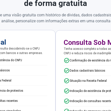
de forma gratuita
e uma visão gratuita com histórico de dívidas, dados cadastrai
 análise, personalize com informações extras em uma consulta
ial
Consulta Sob 
sulta descobrindo se o CNPJ
Tenha acesso completo a todas a
 com bancos e outras empresas.
CNPJ e reduza riscos de inadimplê
istência do CNPJ
Confirmação de existência do
básicos
Dados cadastrais básicos
a Federal
Situação na Receita Federal
ência de protestos
Indicação de existência de pro
ltas recentes
Indicação de consultas recent
esas vinculadas