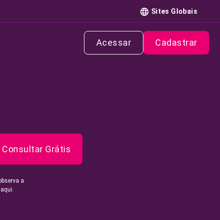
Sites Globais
Acessar
Cadastrar
Consultar Grátis
observa a
 aqui.