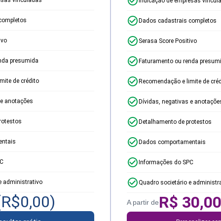
Indicação de empresas vincul
completos
Dados cadastrais completos
ivo
Serasa Score Positivo
nda presumida
Faturamento ou renda presum
ite de crédito
Recomendação e limite de créd
 e anotações
Dívidas, negativas e anotaçõe
rotestos
Detalhamento de protestos
ntais
Dados comportamentais
PC
Informações do SPC
e administrativo
Quadro societário e administr
(R$
0,00
)
R$
30,0
A partir de