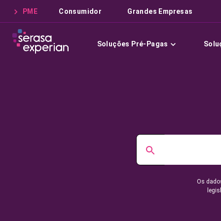
PME
Consumidor
Grandes Empresas
Soluções Pré-Pagas
Solu
Os dados
legis