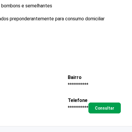
s, bombons e semelhantes
ados preponderantemente para consumo domiciliar
Bairro
**********
Telefone
**********
Consultar