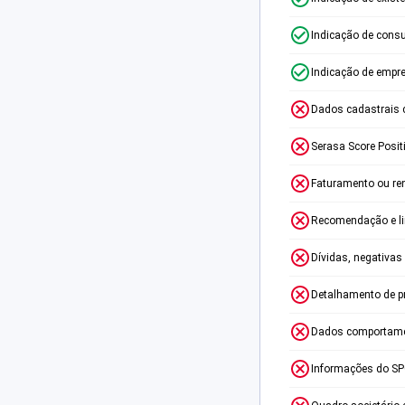
Indicação de consu
Indicação de empr
Dados cadastrais 
Serasa Score Posit
Faturamento ou re
Recomendação e lim
Dívidas, negativas
Detalhamento de p
Dados comportame
Informações do S