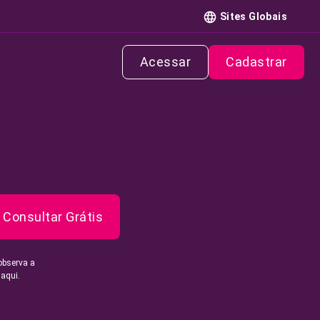
Sites Globais
Acessar
Cadastrar
Consultar Grátis
observa a
 aqui.