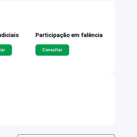
diciais
Participação em falência
tar
Consultar