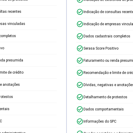
ltas recentes
Indicação de consultas recent
esas vinculadas
Indicação de empresas vincul
completos
Dados cadastrais completos
ivo
Serasa Score Positivo
nda presumida
Faturamento ou renda presum
ite de crédito
Recomendação e limite de créd
 e anotações
Dívidas, negativas e anotaçõe
rotestos
Detalhamento de protestos
ntais
Dados comportamentais
PC
Informações do SPC