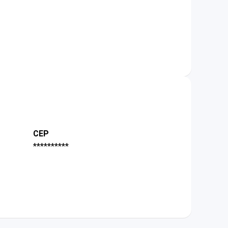
CEP
**********