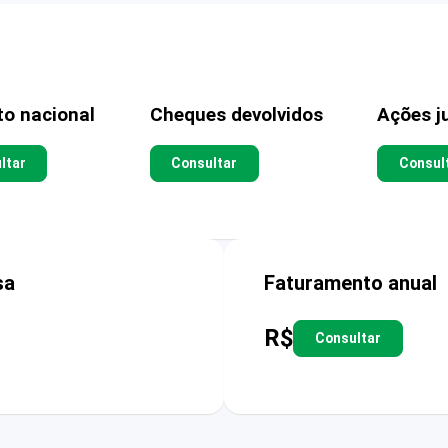
to nacional
Cheques devolvidos
Ações ju
ltar
Consultar
Consul
sa
Faturamento anual
R$
Consultar