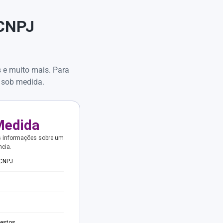
 CNPJ
s e muito mais. Para
 sob medida.
Medida
s informações sobre um
ncia.
 CNPJ
testos