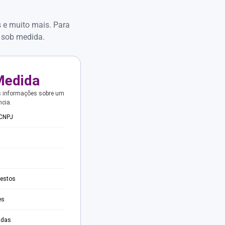
s e muito mais. Para
 sob medida.
Medida
s informações sobre um
ncia.
 CNPJ
testos
es
adas