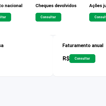
to nacional
Cheques devolvidos
Ações ju
ltar
Consultar
Consul
sa
Faturamento anual
R$
Consultar