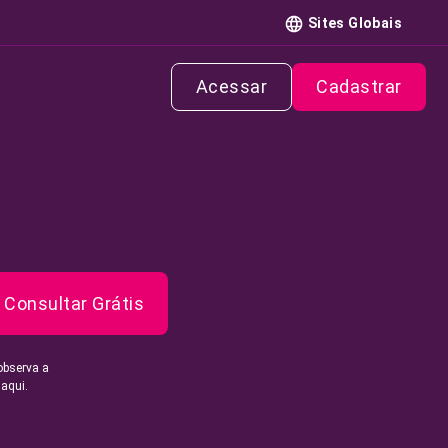
Sites Globais
Acessar
Cadastrar
Consultar Grátis
observa a
 aqui.