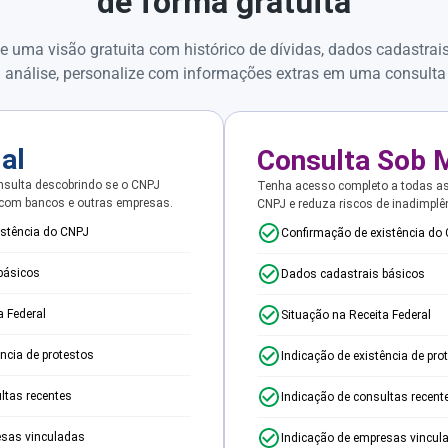
de forma gratuita
e uma visão gratuita com histórico de dívidas, dados cadastrai
 análise, personalize com informações extras em uma consulta
ial
Consulta Sob 
sulta descobrindo se o CNPJ
Tenha acesso completo a todas a
 com bancos e outras empresas.
CNPJ e reduza riscos de inadimplê
istência do CNPJ
Confirmação de existência do
básicos
Dados cadastrais básicos
a Federal
Situação na Receita Federal
ência de protestos
Indicação de existência de pro
ltas recentes
Indicação de consultas recent
esas vinculadas
Indicação de empresas vincul