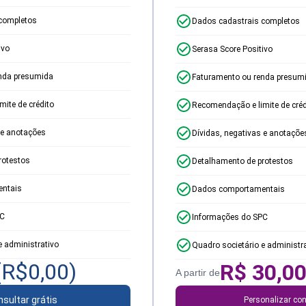
completos
Dados cadastrais completos
ivo
Serasa Score Positivo
nda presumida
Faturamento ou renda presum
ite de crédito
Recomendação e limite de créd
 e anotações
Dívidas, negativas e anotaçõe
rotestos
Detalhamento de protestos
ntais
Dados comportamentais
PC
Informações do SPC
e administrativo
Quadro societário e administr
(R$
0,00
)
R$
30,0
A partir de
sultar grátis
Personalizar con