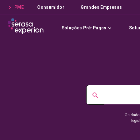
PME
Consumidor
Grandes Empresas
Soluções Pré-Pagas
Solu
Os dados
legis