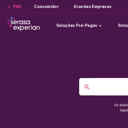
PME
Consumidor
Grandes Empresas
Soluções Pré-Pagas
Solu
Os dados
legis