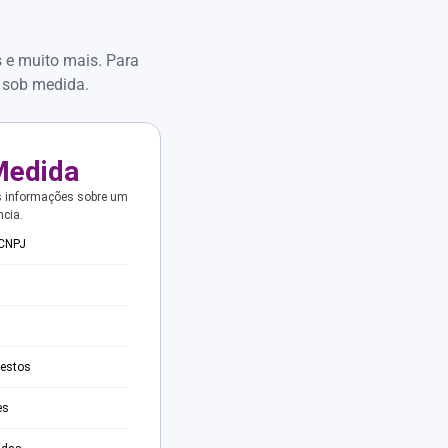
s e muito mais. Para
 sob medida.
Medida
s informações sobre um
ncia.
 CNPJ
testos
es