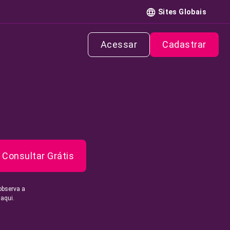
Sites Globais
Acessar
Cadastrar
Consultar Grátis
observa a
 aqui.