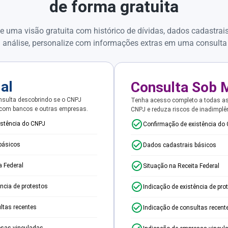
de forma gratuita
e uma visão gratuita com histórico de dívidas, dados cadastrai
 análise, personalize com informações extras em uma consulta
ial
Consulta Sob 
sulta descobrindo se o CNPJ
Tenha acesso completo a todas a
 com bancos e outras empresas.
CNPJ e reduza riscos de inadimplê
istência do CNPJ
Confirmação de existência do
básicos
Dados cadastrais básicos
a Federal
Situação na Receita Federal
ência de protestos
Indicação de existência de pro
ltas recentes
Indicação de consultas recent
esas vinculadas