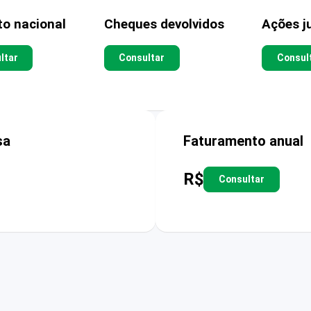
to nacional
Cheques devolvidos
Ações ju
ltar
Consultar
Consul
sa
Faturamento anual
R$
Consultar