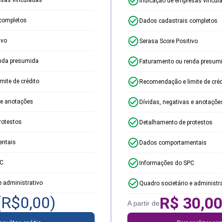
Indicação de empresas vincul
completos
Dados cadastrais completos
ivo
Serasa Score Positivo
nda presumida
Faturamento ou renda presum
ite de crédito
Recomendação e limite de créd
 e anotações
Dívidas, negativas e anotaçõe
rotestos
Detalhamento de protestos
ntais
Dados comportamentais
PC
Informações do SPC
e administrativo
Quadro societário e administr
(R$
0,00
)
R$
30,0
A partir de