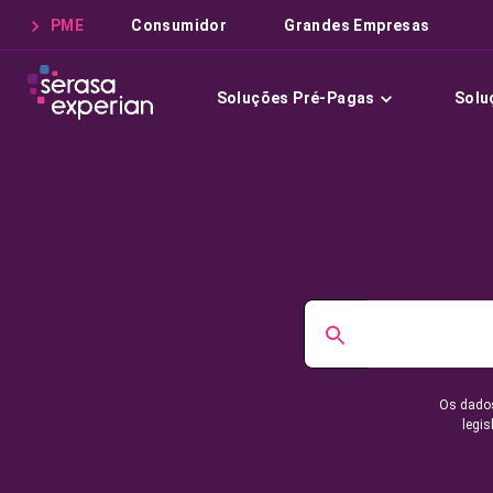
PME
Consumidor
Grandes Empresas
Soluções Pré-Pagas
Solu
Os dados
legis