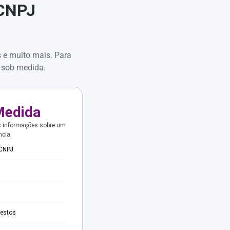
 CNPJ
s e muito mais. Para
 sob medida.
Medida
s informações sobre um
ncia.
 CNPJ
testos