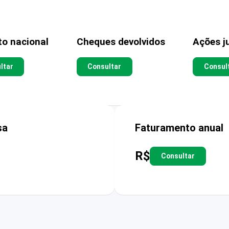
to nacional
Cheques devolvidos
Ações ju
ltar
Consultar
Consul
sa
Faturamento anual
R$
Consultar