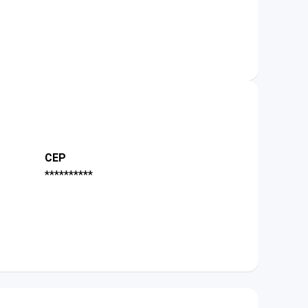
CEP
**********