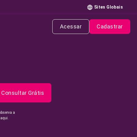
Sites Globais
Acessar
Cadastrar
Consultar Grátis
observa a
 aqui.