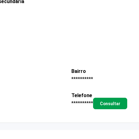
secundária
Bairro
**********
Telefone
**********
Consultar