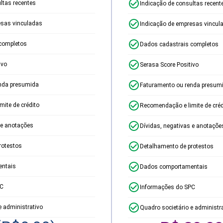
ltas recentes
Indicação de consultas recent
esas vinculadas
Indicação de empresas vincul
completos
Dados cadastrais completos
ivo
Serasa Score Positivo
nda presumida
Faturamento ou renda presum
ite de crédito
Recomendação e limite de créd
 e anotações
Dívidas, negativas e anotaçõe
rotestos
Detalhamento de protestos
ntais
Dados comportamentais
PC
Informações do SPC
e administrativo
Quadro societário e administr