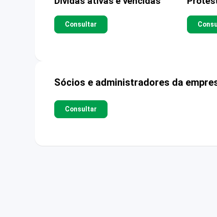
Dívidas ativas e vencidas
Protes
Consultar
Consu
Sócios e administradores da empre
Consultar