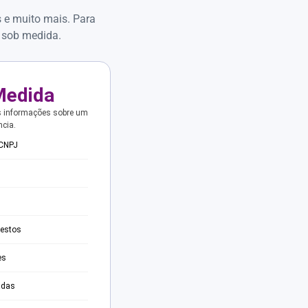
s e muito mais. Para
 sob medida.
Medida
s informações sobre um
ncia.
 CNPJ
testos
es
adas