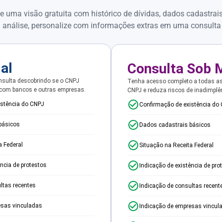
e uma visão gratuita com histórico de dívidas, dados cadastrai
 análise, personalize com informações extras em uma consulta
ial
Consulta Sob 
sulta descobrindo se o CNPJ
Tenha acesso completo a todas a
 com bancos e outras empresas.
CNPJ e reduza riscos de inadimplê
istência do CNPJ
Confirmação de existência do
básicos
Dados cadastrais básicos
a Federal
Situação na Receita Federal
ência de protestos
Indicação de existência de pro
ltas recentes
Indicação de consultas recent
esas vinculadas
Indicação de empresas vincul