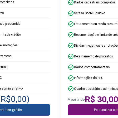
completos
Dados cadastrais completos
ivo
Serasa Score Positivo
nda presumida
Faturamento ou renda presum
ite de crédito
Recomendação e limite de créd
 e anotações
Dívidas, negativas e anotaçõe
rotestos
Detalhamento de protestos
ntais
Dados comportamentais
PC
Informações do SPC
e administrativo
Quadro societário e administr
(R$
0,00
)
R$
30,0
A partir de
sultar grátis
Personalizar con