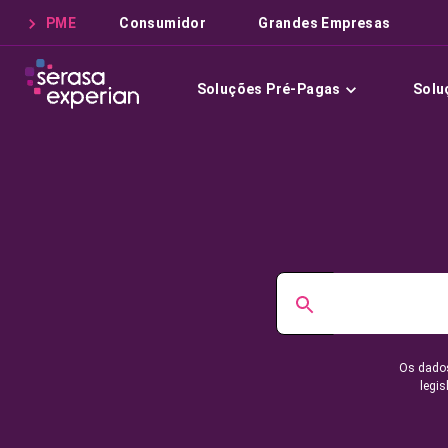
PME
Consumidor
Grandes Empresas
Soluções Pré-Pagas
Solu
Os dados
legis