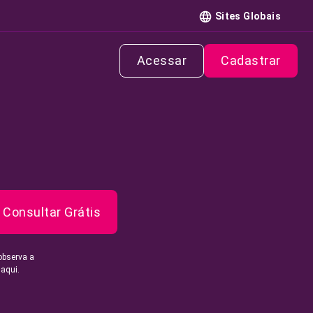
Sites Globais
Acessar
Cadastrar
Consultar Grátis
observa a
 aqui.