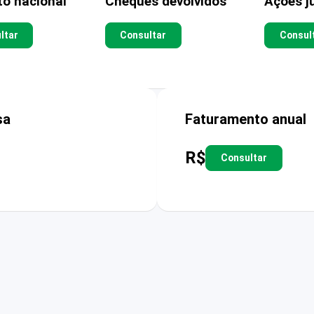
to nacional
Cheques devolvidos
Ações ju
ltar
Consultar
Consul
sa
Faturamento anual
R$
Consultar