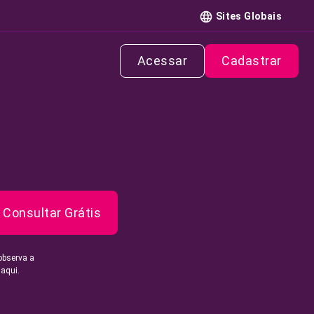
Sites Globais
Acessar
Cadastrar
Consultar Grátis
observa a
 aqui.