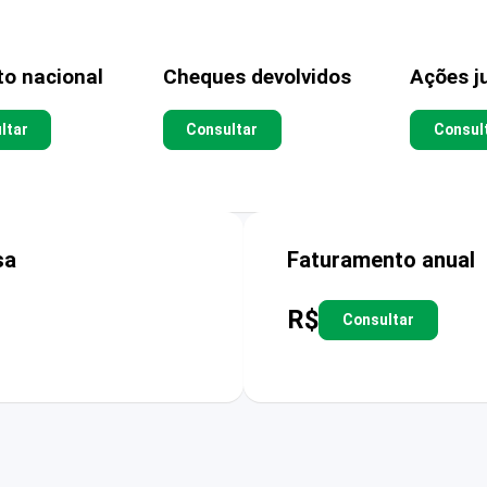
to nacional
Cheques devolvidos
Ações ju
ltar
Consultar
Consul
sa
Faturamento anual
R$
Consultar