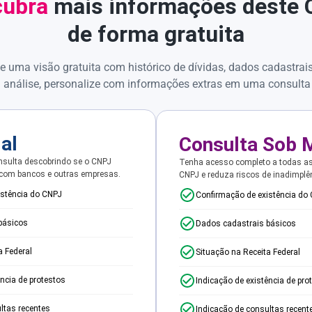
ubra
mais informações deste
de forma gratuita
e uma visão gratuita com histórico de dívidas, dados cadastrai
 análise, personalize com informações extras em uma consulta
ial
Consulta Sob 
sulta descobrindo se o CNPJ
Tenha acesso completo a todas a
 com bancos e outras empresas.
CNPJ e reduza riscos de inadimplê
istência do CNPJ
Confirmação de existência do
básicos
Dados cadastrais básicos
a Federal
Situação na Receita Federal
ência de protestos
Indicação de existência de pro
ltas recentes
Indicação de consultas recent