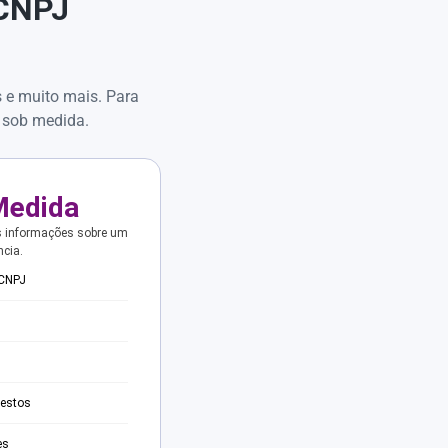
 CNPJ
s e muito mais. Para
 sob medida.
Medida
s informações sobre um
ncia.
 CNPJ
testos
es