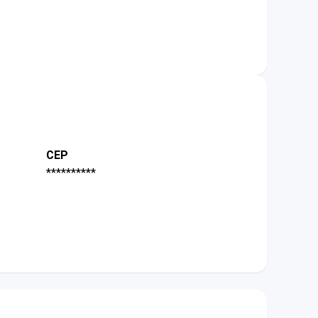
CEP
**********