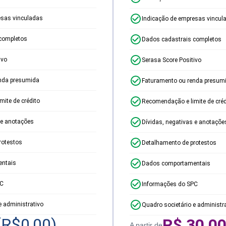
esas vinculadas
Indicação de empresas vincul
completos
Dados cadastrais completos
ivo
Serasa Score Positivo
nda presumida
Faturamento ou renda presum
ite de crédito
Recomendação e limite de créd
 e anotações
Dívidas, negativas e anotaçõe
rotestos
Detalhamento de protestos
ntais
Dados comportamentais
PC
Informações do SPC
e administrativo
Quadro societário e administr
(R$
0,00
)
R$
30,0
A partir de