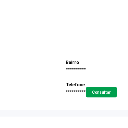
Bairro
**********
Telefone
**********
Consultar