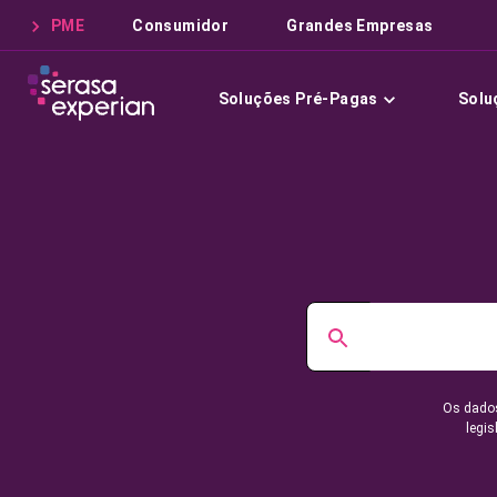
PME
Consumidor
Grandes Empresas
Soluções Pré-Pagas
Solu
Os dados
legis