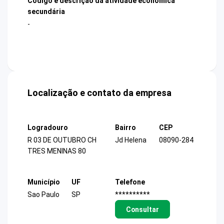
Código e descrição da atividade econômica
secundária
-
Localização e contato da empresa
Logradouro
Bairro
CEP
R 03 DE OUTUBRO CH
Jd Helena
08090-284
TRES MENINAS 80
Município
UF
Telefone
Sao Paulo
SP
**********
Consultar