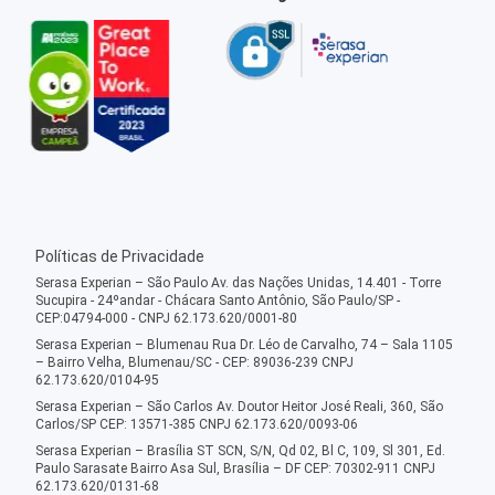
Políticas de Privacidade
Serasa Experian – São Paulo Av. das Nações Unidas, 14.401 - Torre
Sucupira - 24ºandar - Chácara Santo Antônio, São Paulo/SP -
CEP:04794-000 - CNPJ 62.173.620/0001-80
Serasa Experian – Blumenau Rua Dr. Léo de Carvalho, 74 – Sala 1105
– Bairro Velha, Blumenau/SC - CEP: 89036-239 CNPJ
62.173.620/0104-95
Serasa Experian – São Carlos Av. Doutor Heitor José Reali, 360, São
Carlos/SP CEP: 13571-385 CNPJ 62.173.620/0093-06
Serasa Experian – Brasília ST SCN, S/N, Qd 02, Bl C, 109, Sl 301, Ed.
Paulo Sarasate Bairro Asa Sul, Brasília – DF CEP: 70302-911 CNPJ
62.173.620/0131-68