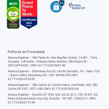
Políticas de Privacidade
Serasa Experian – São Paulo Av. das Nações Unidas, 14.401 - Torre
Sucupira - 24ºandar - Chácara Santo Antônio, São Paulo/SP -
CEP:04794-000 - CNPJ 62.173.620/0001-80
Serasa Experian – Blumenau Rua Dr. Léo de Carvalho, 74 – Sala 1105
– Bairro Velha, Blumenau/SC - CEP: 89036-239 CNPJ
62.173.620/0104-95
Serasa Experian – São Carlos Av. Doutor Heitor José Reali, 360, São
Carlos/SP CEP: 13571-385 CNPJ 62.173.620/0093-06
Serasa Experian – Brasília ST SCN, S/N, Qd 02, Bl C, 109, Sl 301, Ed.
Paulo Sarasate Bairro Asa Sul, Brasília – DF CEP: 70302-911 CNPJ
62.173.620/0131-68