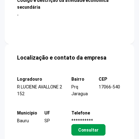
Código e descrição da atividade econômica
secundária
-
Localização e contato da empresa
Logradouro
Bairro
CEP
R LUCIENE AVALLONE 2
Prq
17066-540
152
Jaragua
Município
UF
Telefone
Bauru
SP
**********
Consultar