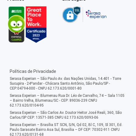
Políticas de Privacidade
Serasa Experian – São Paulo Av. das Nações Unidas, 14.401 - Torre
Sucupira - 24ºandar - Chácara Santo Antônio, São Paulo/SP -
CEP:04794-000 - CNPJ 62.173.620/0001-80
Serasa Experian – Blumenau Rua Dr. Léo de Carvalho, 74 – Sala 1105
– Bairro Velha, Blumenau/SC - CEP: 89036-239 CNPJ
62.173.620/0104-95
Serasa Experian – São Carlos Av. Doutor Heitor José Reali, 360, São
Carlos/SP CEP: 13571-385 CNPJ 62.173.620/0093-06
Serasa Experian – Brasília ST SCN, S/N, Qd 02, Bl C, 109, Sl 301, Ed.
Paulo Sarasate Bairro Asa Sul, Brasília – DF CEP: 70302-911 CNPJ
62.173.620/0131-68