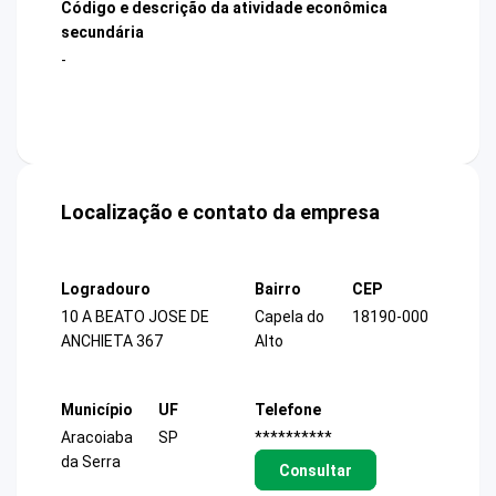
Código e descrição da atividade econômica
secundária
-
Localização e contato da empresa
Logradouro
Bairro
CEP
10 A BEATO JOSE DE
Capela do
18190-000
ANCHIETA 367
Alto
Município
UF
Telefone
Aracoiaba
SP
**********
da Serra
Consultar