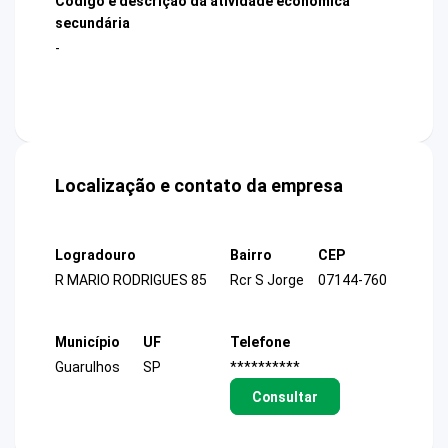
Código e descrição da atividade econômica
secundária
-
Localização e contato da empresa
Logradouro
Bairro
CEP
R MARIO RODRIGUES 85
Rcr S Jorge
07144-760
Município
UF
Telefone
Guarulhos
SP
**********
Consultar