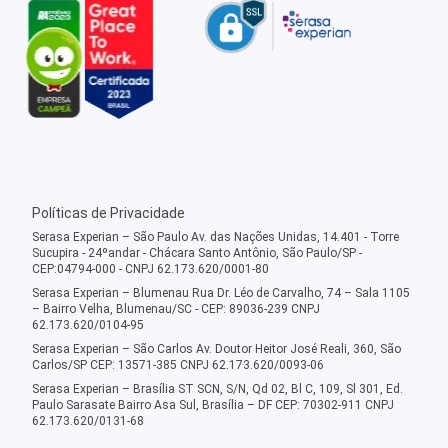
Políticas de Privacidade
Serasa Experian – São Paulo Av. das Nações Unidas, 14.401 - Torre
Sucupira - 24ºandar - Chácara Santo Antônio, São Paulo/SP -
CEP:04794-000 - CNPJ 62.173.620/0001-80
Serasa Experian – Blumenau Rua Dr. Léo de Carvalho, 74 – Sala 1105
– Bairro Velha, Blumenau/SC - CEP: 89036-239 CNPJ
62.173.620/0104-95
Serasa Experian – São Carlos Av. Doutor Heitor José Reali, 360, São
Carlos/SP CEP: 13571-385 CNPJ 62.173.620/0093-06
Serasa Experian – Brasília ST SCN, S/N, Qd 02, Bl C, 109, Sl 301, Ed.
Paulo Sarasate Bairro Asa Sul, Brasília – DF CEP: 70302-911 CNPJ
62.173.620/0131-68