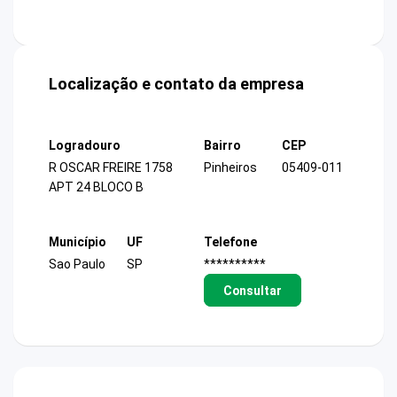
Localização e contato da empresa
Logradouro
Bairro
CEP
R OSCAR FREIRE 1758
Pinheiros
05409-011
APT 24 BLOCO B
Município
UF
Telefone
Sao Paulo
SP
**********
Consultar