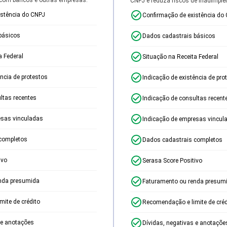
CNPJ e reduza riscos de inadimplê
istência do CNPJ
Confirmação de existência do
básicos
Dados cadastrais básicos
a Federal
Situação na Receita Federal
ência de protestos
Indicação de existência de pro
ltas recentes
Indicação de consultas recent
esas vinculadas
Indicação de empresas vincul
completos
Dados cadastrais completos
ivo
Serasa Score Positivo
nda presumida
Faturamento ou renda presum
ite de crédito
Recomendação e limite de créd
 e anotações
Dívidas, negativas e anotaçõe