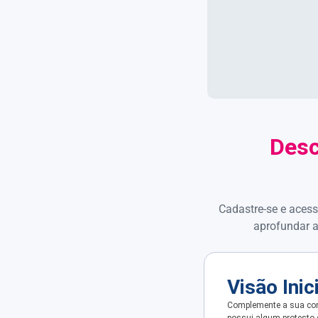
Desc
Cadastre-se e acess
aprofundar a
Visão Inic
Complemente a sua con
possui algum protesto