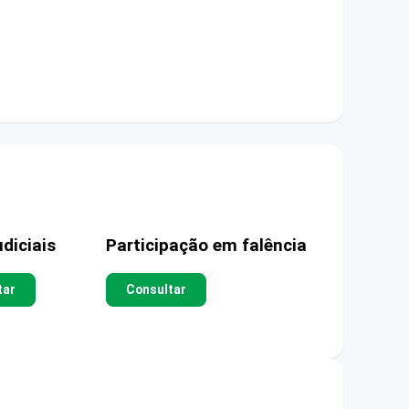
diciais
Participação em falência
tar
Consultar