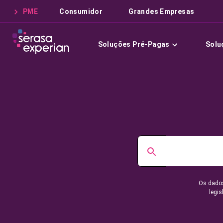
PME
Consumidor
Grandes Empresas
Soluções Pré-Pagas
Solu
Os dados
legis