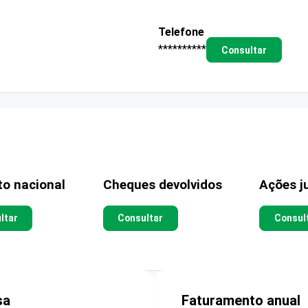
Telefone
**********
Consultar
to nacional
Cheques devolvidos
Ações ju
ltar
Consultar
Consul
sa
Faturamento anual