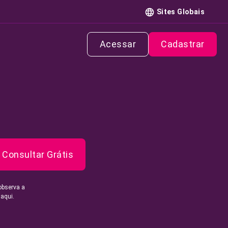
Sites Globais
Acessar
Cadastrar
Consultar Grátis
observa a
 aqui.