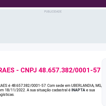
RAES
- CNPJ
48.657.382/0001-57
RAES
é
48.657.382/0001-57
.
Com sede em UBERLANDIA, MG,
 em 18/11/2022.
A sua situação cadastral é
INAPTA
e sua
gísticas.