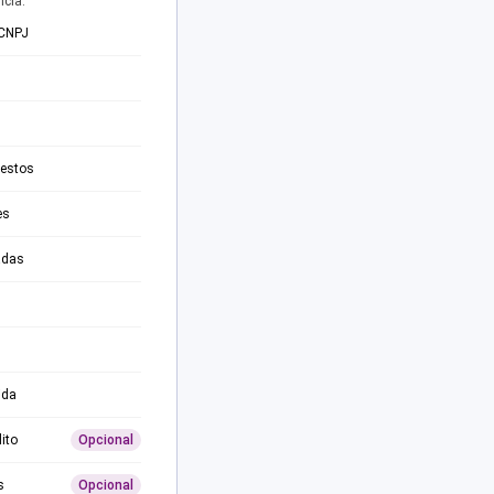
ncia.
 CNPJ
testos
es
adas
ida
ito
Opcional
s
Opcional