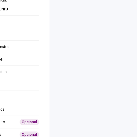
ncia.
 CNPJ
testos
es
adas
ida
ito
Opcional
s
Opcional