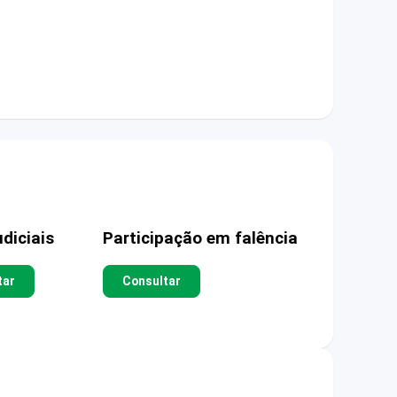
diciais
Participação em falência
tar
Consultar