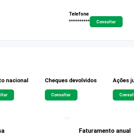
Telefone
**********
Consultar
to nacional
Cheques devolvidos
Ações ju
ltar
Consultar
Consul
sa
Faturamento anual