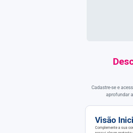
Desc
Cadastre-se e acess
aprofundar a
Visão Inic
Complemente a sua con
possui algum protesto