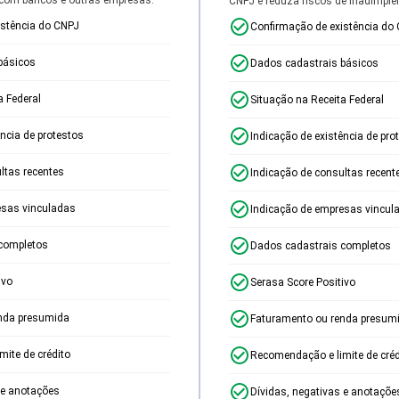
CNPJ e reduza riscos de inadimplê
istência do CNPJ
Confirmação de existência do
básicos
Dados cadastrais básicos
a Federal
Situação na Receita Federal
ência de protestos
Indicação de existência de pro
ltas recentes
Indicação de consultas recent
esas vinculadas
Indicação de empresas vincul
completos
Dados cadastrais completos
ivo
Serasa Score Positivo
nda presumida
Faturamento ou renda presum
ite de crédito
Recomendação e limite de créd
 e anotações
Dívidas, negativas e anotaçõe