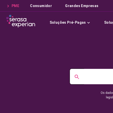
PME
Consumidor
Grandes Empresas
Soluções Pré-Pagas
Solu
Os dados
legis