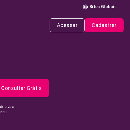
Sites Globais
Acessar
Cadastrar
Consultar Grátis
observa a
 aqui.