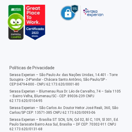
Políticas de Privacidade
Serasa Experian – São Paulo Av. das Nações Unidas, 14.401 - Torre
Sucupira - 24ºandar - Chácara Santo Antônio, São Paulo/SP -
CEP:04794-000 - CNPJ 62.173.620/0001-80
Serasa Experian – Blumenau Rua Dr. Léo de Carvalho, 74 – Sala 1105
– Bairro Velha, Blumenau/SC - CEP: 89036-239 CNPJ
62.173.620/0104-95
Serasa Experian – São Carlos Av. Doutor Heitor José Reali, 360, São
Carlos/SP CEP: 13571-385 CNPJ 62.173.620/0093-06
Serasa Experian – Brasília ST SCN, S/N, Qd 02, Bl C, 109, Sl 301, Ed.
Paulo Sarasate Bairro Asa Sul, Brasília – DF CEP: 70302-911 CNPJ
62.173.620/0131-68