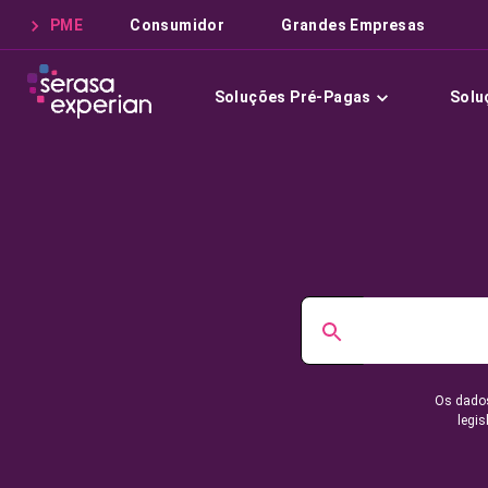
PME
Consumidor
Grandes Empresas
Soluções Pré-Pagas
Solu
Os dados
legis