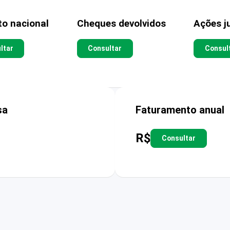
to nacional
Cheques devolvidos
Ações ju
ltar
Consultar
Consul
sa
Faturamento anual
R$
Consultar