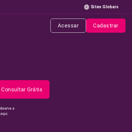
Sites Globais
Acessar
Cadastrar
Consultar Grátis
observa a
 aqui.