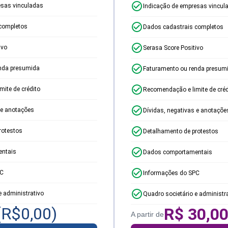
esas vinculadas
Indicação de empresas vincul
completos
Dados cadastrais completos
ivo
Serasa Score Positivo
nda presumida
Faturamento ou renda presum
ite de crédito
Recomendação e limite de créd
 e anotações
Dívidas, negativas e anotaçõe
rotestos
Detalhamento de protestos
ntais
Dados comportamentais
PC
Informações do SPC
e administrativo
Quadro societário e administr
(R$
0,00
)
R$
30,0
A partir de