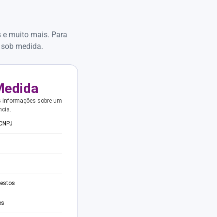
s e muito mais. Para
 sob medida.
Medida
s informações sobre um
ncia.
 CNPJ
testos
es