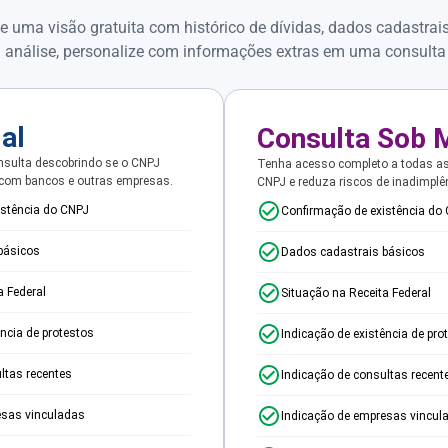
e uma visão gratuita com histórico de dívidas, dados cadastrai
 análise, personalize com informações extras em uma consulta
ial
Consulta Sob 
sulta descobrindo se o CNPJ
Tenha acesso completo a todas a
 com bancos e outras empresas.
CNPJ e reduza riscos de inadimplê
istência do CNPJ
Confirmação de existência do
básicos
Dados cadastrais básicos
a Federal
Situação na Receita Federal
ência de protestos
Indicação de existência de pro
ltas recentes
Indicação de consultas recent
esas vinculadas
Indicação de empresas vincul