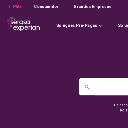
PME
Consumidor
Grandes Empresas
Soluções Pré-Pagas
Solu
Os dados
legis