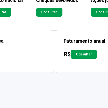
to nacional
Cheques devolvidos
Ações ju
ltar
Consultar
Consul
sa
Faturamento anual
R$
Consultar