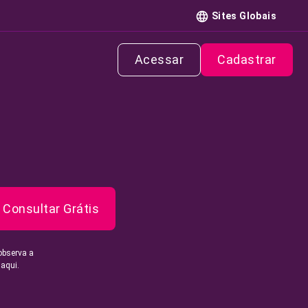
Sites Globais
Acessar
Cadastrar
Consultar Grátis
observa a
 aqui.