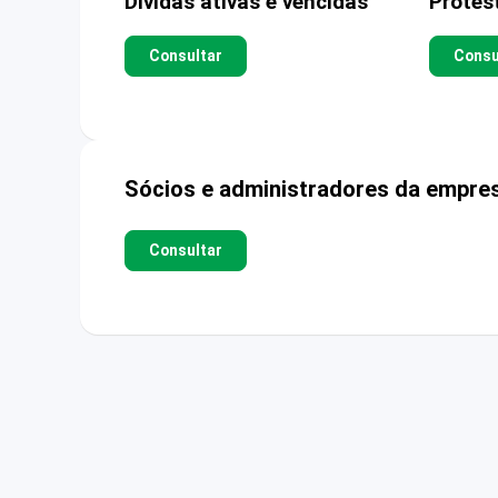
Dívidas ativas e vencidas
Protes
Consultar
Consu
Sócios e administradores da empre
Consultar