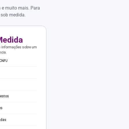
s e muito mais. Para
 sob medida.
Medida
s informações sobre um
ncia.
 CNPJ
testos
es
adas