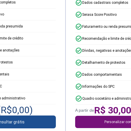
completos
Dados cadastrais completos
ivo
Serasa Score Positivo
nda presumida
Faturamento ou renda presum
ite de crédito
Recomendação e limite de créd
 e anotações
Dívidas, negativas e anotaçõe
rotestos
Detalhamento de protestos
ntais
Dados comportamentais
PC
Informações do SPC
e administrativo
Quadro societário e administr
(R$
0,00
)
R$
30,0
A partir de
sultar grátis
Personalizar con