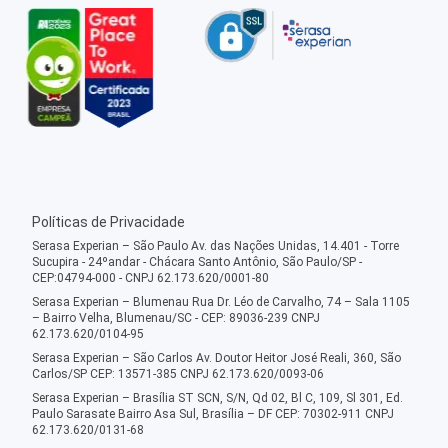
Políticas de Privacidade
Serasa Experian – São Paulo Av. das Nações Unidas, 14.401 - Torre
Sucupira - 24ºandar - Chácara Santo Antônio, São Paulo/SP -
CEP:04794-000 - CNPJ 62.173.620/0001-80
Serasa Experian – Blumenau Rua Dr. Léo de Carvalho, 74 – Sala 1105
– Bairro Velha, Blumenau/SC - CEP: 89036-239 CNPJ
62.173.620/0104-95
Serasa Experian – São Carlos Av. Doutor Heitor José Reali, 360, São
Carlos/SP CEP: 13571-385 CNPJ 62.173.620/0093-06
Serasa Experian – Brasília ST SCN, S/N, Qd 02, Bl C, 109, Sl 301, Ed.
Paulo Sarasate Bairro Asa Sul, Brasília – DF CEP: 70302-911 CNPJ
62.173.620/0131-68