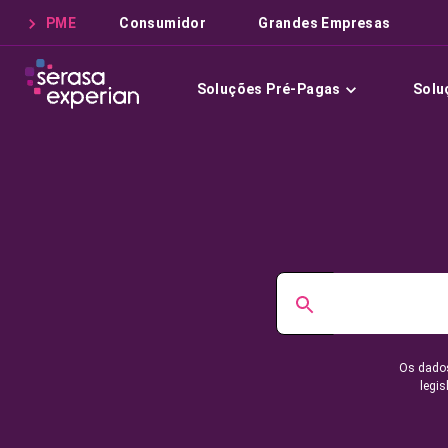
PME
Consumidor
Grandes Empresas
Soluções Pré-Pagas
Solu
Os dados
legis