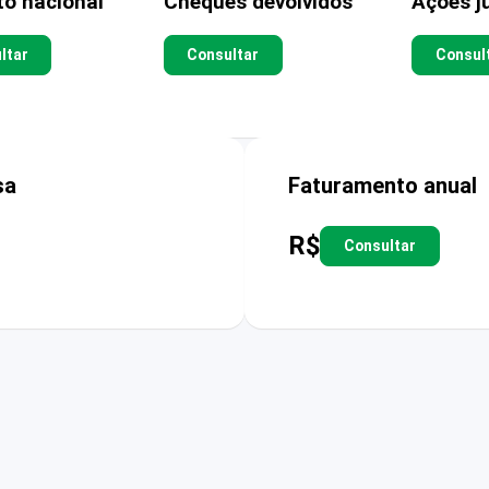
to nacional
Cheques devolvidos
Ações ju
ltar
Consultar
Consul
sa
Faturamento anual
R$
Consultar