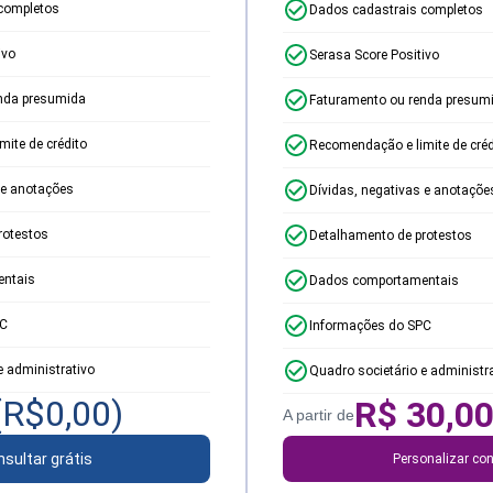
completos
Dados cadastrais completos
ivo
Serasa Score Positivo
nda presumida
Faturamento ou renda presum
ite de crédito
Recomendação e limite de créd
 e anotações
Dívidas, negativas e anotaçõe
rotestos
Detalhamento de protestos
ntais
Dados comportamentais
PC
Informações do SPC
e administrativo
Quadro societário e administr
(R$
0,00
)
R$
30,0
A partir de
sultar grátis
Personalizar con