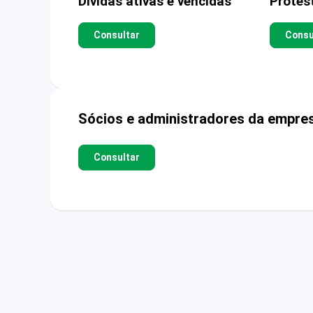
Dívidas ativas e vencidas
Protes
Consultar
Consu
Sócios e administradores da empre
Consultar