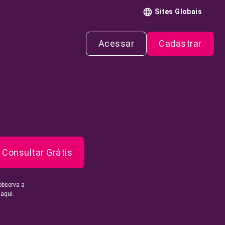
Sites Globais
Acessar
Cadastrar
Consultar Grátis
observa a
 aqui.