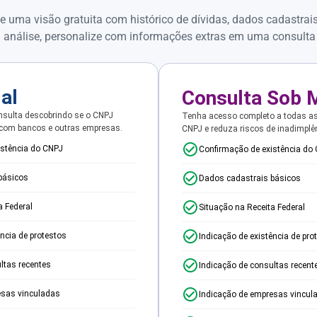
e uma visão gratuita com histórico de dívidas, dados cadastrai
 análise, personalize com informações extras em uma consulta
ial
Consulta Sob 
sulta descobrindo se o CNPJ
Tenha acesso completo a todas a
 com bancos e outras empresas.
CNPJ e reduza riscos de inadimplê
istência do CNPJ
Confirmação de existência do
básicos
Dados cadastrais básicos
a Federal
Situação na Receita Federal
ência de protestos
Indicação de existência de pro
ltas recentes
Indicação de consultas recent
esas vinculadas
Indicação de empresas vincul