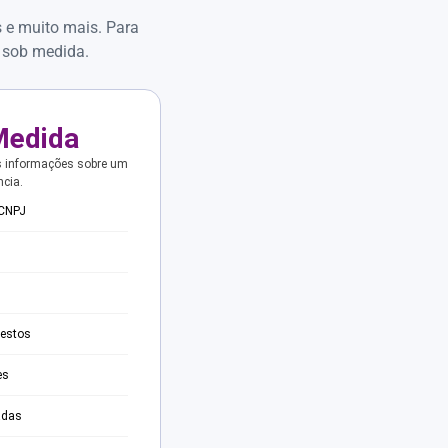
s e muito mais. Para
 sob medida.
Medida
s informações sobre um
ncia.
 CNPJ
testos
es
adas