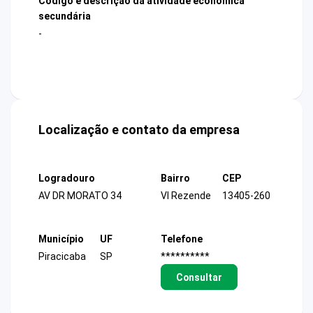
Código e descrição da atividade econômica
secundária
-
Localização e contato da empresa
Logradouro
Bairro
CEP
AV DR MORATO 34
Vl Rezende
13405-260
Município
UF
Telefone
Piracicaba
SP
**********
Consultar