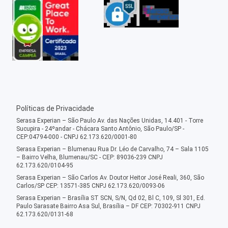
Políticas de Privacidade
Serasa Experian – São Paulo Av. das Nações Unidas, 14.401 - Torre
Sucupira - 24ºandar - Chácara Santo Antônio, São Paulo/SP -
CEP:04794-000 - CNPJ 62.173.620/0001-80
Serasa Experian – Blumenau Rua Dr. Léo de Carvalho, 74 – Sala 1105
– Bairro Velha, Blumenau/SC - CEP: 89036-239 CNPJ
62.173.620/0104-95
Serasa Experian – São Carlos Av. Doutor Heitor José Reali, 360, São
Carlos/SP CEP: 13571-385 CNPJ 62.173.620/0093-06
Serasa Experian – Brasília ST SCN, S/N, Qd 02, Bl C, 109, Sl 301, Ed.
Paulo Sarasate Bairro Asa Sul, Brasília – DF CEP: 70302-911 CNPJ
62.173.620/0131-68