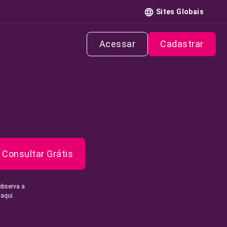
Sites Globais
Acessar
Cadastrar
Consultar Grátis
observa a
 aqui.