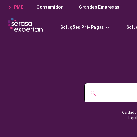
PME
Consumidor
Grandes Empresas
Soluções Pré-Pagas
Solu
Os dados
legis