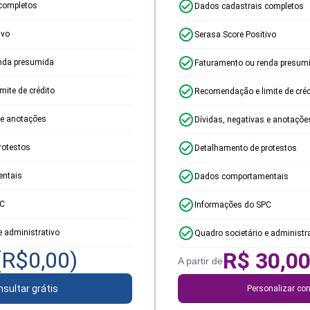
completos
Dados cadastrais completos
ivo
Serasa Score Positivo
nda presumida
Faturamento ou renda presum
ite de crédito
Recomendação e limite de créd
 e anotações
Dívidas, negativas e anotaçõe
rotestos
Detalhamento de protestos
ntais
Dados comportamentais
PC
Informações do SPC
e administrativo
Quadro societário e administr
(R$
0,00
)
R$
30,0
A partir de
sultar grátis
Personalizar con