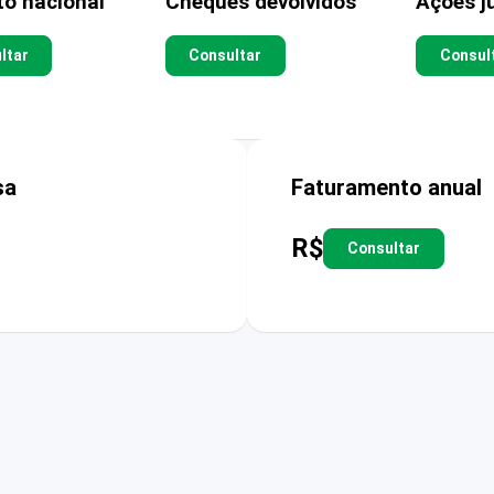
to nacional
Cheques devolvidos
Ações ju
ltar
Consultar
Consul
sa
Faturamento anual
R$
Consultar