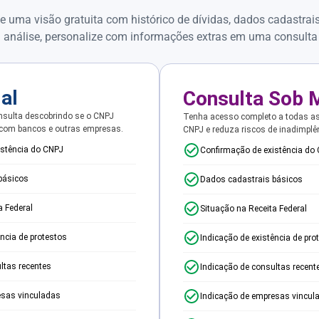
e uma visão gratuita com histórico de dívidas, dados cadastrai
 análise, personalize com informações extras em uma consulta
ial
Consulta Sob 
sulta descobrindo se o CNPJ
Tenha acesso completo a todas a
 com bancos e outras empresas.
CNPJ e reduza riscos de inadimplê
istência do CNPJ
Confirmação de existência do
básicos
Dados cadastrais básicos
a Federal
Situação na Receita Federal
ência de protestos
Indicação de existência de pro
ltas recentes
Indicação de consultas recent
esas vinculadas
Indicação de empresas vincul