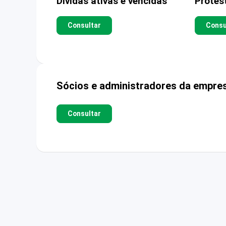
Dívidas ativas e vencidas
Protes
Consultar
Consu
Sócios e administradores da empre
Consultar