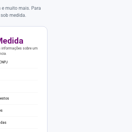
s e muito mais. Para
 sob medida.
Medida
s informações sobre um
ncia.
 CNPJ
testos
es
adas