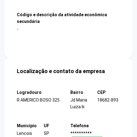
Código e descrição da atividade econômica
secundária
-
Localização e contato da empresa
Logradouro
Bairro
CEP
R AMERICO BOSO 325
Jd Maria
18682-893
Luiza Iii
Município
UF
Telefone
Lencois
SP
**********