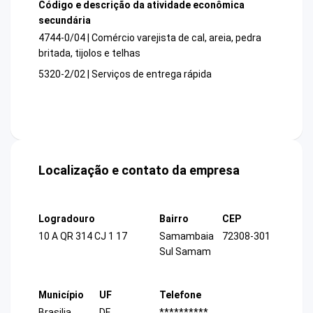
Código e descrição da atividade econômica
secundária
4744-0/04 | Comércio varejista de cal, areia, pedra
britada, tijolos e telhas
5320-2/02 | Serviços de entrega rápida
Localização e contato da empresa
Logradouro
Bairro
CEP
10 A QR 314 CJ 1 17
Samambaia
72308-301
Sul Samam
Município
UF
Telefone
Brasilia
DF
**********