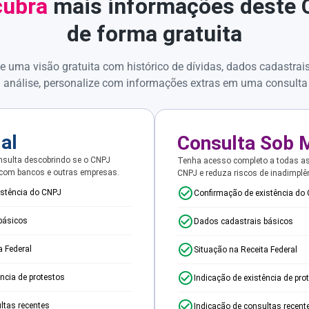
ubra
mais informações deste
de forma gratuita
e uma visão gratuita com histórico de dívidas, dados cadastrai
 análise, personalize com informações extras em uma consulta
ial
Consulta Sob 
sulta descobrindo se o CNPJ
Tenha acesso completo a todas a
 com bancos e outras empresas.
CNPJ e reduza riscos de inadimplê
istência do CNPJ
Confirmação de existência do
básicos
Dados cadastrais básicos
a Federal
Situação na Receita Federal
ência de protestos
Indicação de existência de pro
ltas recentes
Indicação de consultas recent