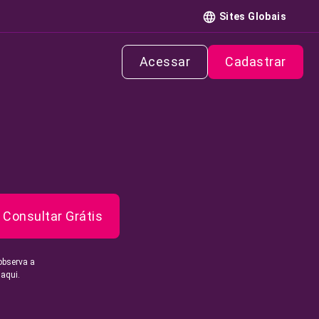
Sites Globais
Acessar
Cadastrar
Consultar Grátis
observa a
 aqui.