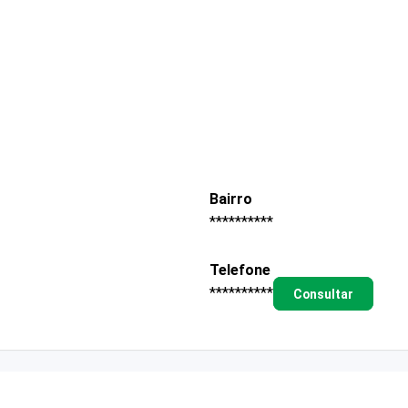
Bairro
**********
Telefone
**********
Consultar