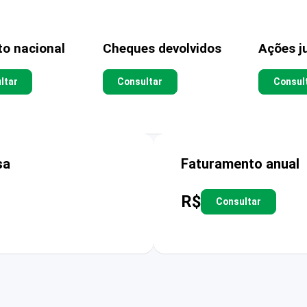
to nacional
Cheques devolvidos
Ações ju
ltar
Consultar
Consul
sa
Faturamento anual
R$
Consultar