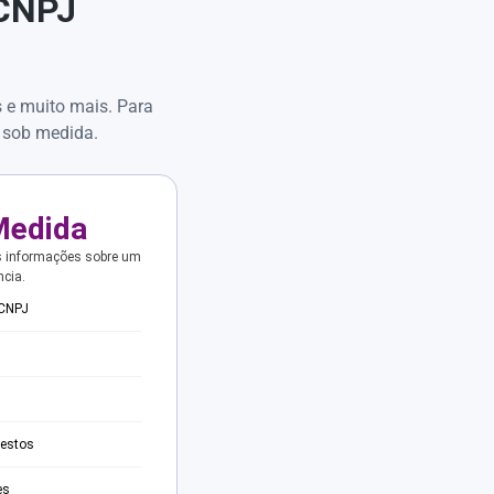
 CNPJ
s e muito mais. Para
 sob medida.
Medida
s informações sobre um
ncia.
 CNPJ
testos
es