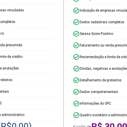
esas vinculadas
Indicação de empresas vincul
completos
Dados cadastrais completos
ivo
Serasa Score Positivo
nda presumida
Faturamento ou renda presum
ite de crédito
Recomendação e limite de créd
 e anotações
Dívidas, negativas e anotaçõe
rotestos
Detalhamento de protestos
ntais
Dados comportamentais
PC
Informações do SPC
e administrativo
Quadro societário e administr
(R$
0,00
)
R$
30,0
A partir de