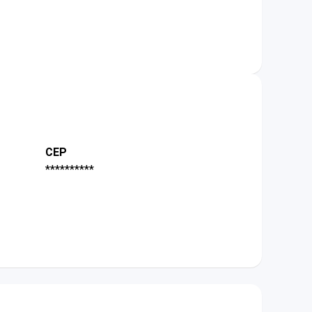
CEP
**********