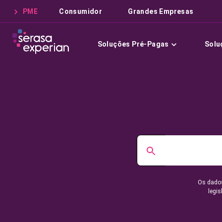
PME
Consumidor
Grandes Empresas
Soluções Pré-Pagas
Solu
Os dados
legis