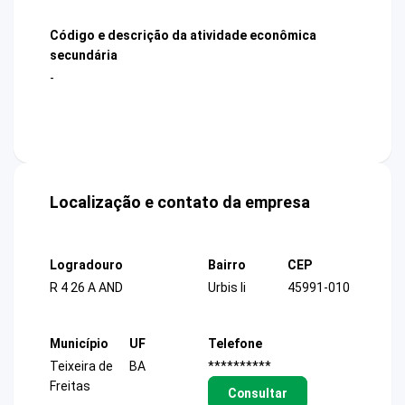
Código e descrição da atividade econômica
secundária
-
Localização e contato da empresa
Logradouro
Bairro
CEP
R 4 26 A AND
Urbis Ii
45991-010
Município
UF
Telefone
Teixeira de
BA
**********
Freitas
Consultar