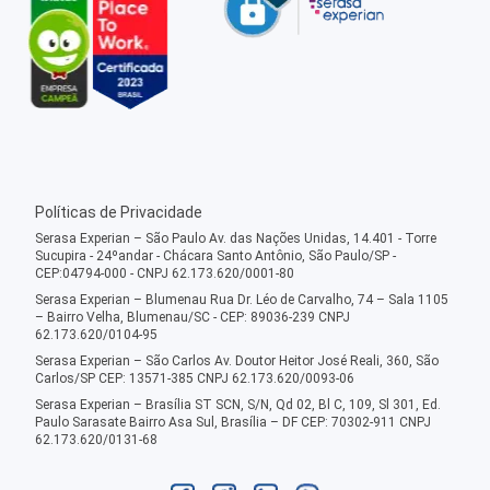
Políticas de Privacidade
Serasa Experian – São Paulo Av. das Nações Unidas, 14.401 - Torre
Sucupira - 24ºandar - Chácara Santo Antônio, São Paulo/SP -
CEP:04794-000 - CNPJ 62.173.620/0001-80
Serasa Experian – Blumenau Rua Dr. Léo de Carvalho, 74 – Sala 1105
– Bairro Velha, Blumenau/SC - CEP: 89036-239 CNPJ
62.173.620/0104-95
Serasa Experian – São Carlos Av. Doutor Heitor José Reali, 360, São
Carlos/SP CEP: 13571-385 CNPJ 62.173.620/0093-06
Serasa Experian – Brasília ST SCN, S/N, Qd 02, Bl C, 109, Sl 301, Ed.
Paulo Sarasate Bairro Asa Sul, Brasília – DF CEP: 70302-911 CNPJ
62.173.620/0131-68