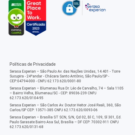
Políticas de Privacidade
Serasa Experian – São Paulo Av. das Nações Unidas, 14.401 - Torre
Sucupira - 24ºandar - Chácara Santo Antônio, São Paulo/SP -
CEP:04794-000 - CNPJ 62.173.620/0001-80
Serasa Experian – Blumenau Rua Dr. Léo de Carvalho, 74 – Sala 1105
– Bairro Velha, Blumenau/SC - CEP: 89036-239 CNPJ
62.173.620/0104-95
Serasa Experian – São Carlos Av. Doutor Heitor José Reali, 360, São
Carlos/SP CEP: 13571-385 CNPJ 62.173.620/0093-06
Serasa Experian – Brasília ST SCN, S/N, Qd 02, Bl C, 109, Sl 301, Ed.
Paulo Sarasate Bairro Asa Sul, Brasília – DF CEP: 70302-911 CNPJ
62.173.620/0131-68