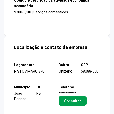
Código e descrição da atividade econômica
secundária
9700-5/00 | Serviços domésticos
Localização e contato da empresa
Logradouro
Bairro
CEP
R STO AMARO 370
Oitizeiro
58088-550
Município
UF
Telefone
Joao
PB
**********
Pessoa
Consultar