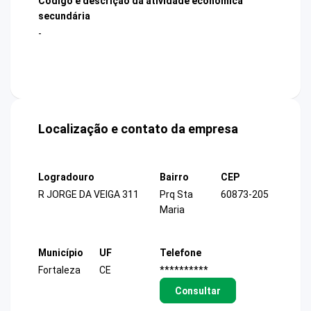
Código e descrição da atividade econômica
secundária
-
Localização e contato da empresa
Logradouro
Bairro
CEP
R JORGE DA VEIGA 311
Prq Sta
60873-205
Maria
Município
UF
Telefone
Fortaleza
CE
**********
Consultar