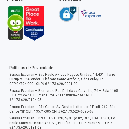
Políticas de Privacidade
Serasa Experian – São Paulo Av. das Nações Unidas, 14.401 - Torre
Sucupira - 24ºandar - Chácara Santo Antônio, São Paulo/SP -
CEP:04794-000 - CNPJ 62.173.620/0001-80
Serasa Experian – Blumenau Rua Dr. Léo de Carvalho, 74 – Sala 1105
– Bairro Velha, Blumenau/SC - CEP: 89036-239 CNPJ
62.173.620/0104-95
Serasa Experian – São Carlos Av. Doutor Heitor José Reali, 360, São
Carlos/SP CEP: 13571-385 CNPJ 62.173.620/0093-06
Serasa Experian – Brasília ST SCN, S/N, Qd 02, Bl C, 109, Sl 301, Ed.
Paulo Sarasate Bairro Asa Sul, Brasília – DF CEP: 70302-911 CNPJ
62.173.620/0131-68