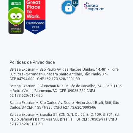
Políticas de Privacidade
Serasa Experian – São Paulo Av. das Nações Unidas, 14.401 - Torre
Sucupira - 24ºandar - Chácara Santo Antônio, São Paulo/SP -
CEP:04794-000 - CNPJ 62.173.620/0001-80
Serasa Experian – Blumenau Rua Dr. Léo de Carvalho, 74 – Sala 1105
– Bairro Velha, Blumenau/SC - CEP: 89036-239 CNPJ
62.173.620/0104-95
Serasa Experian – São Carlos Av. Doutor Heitor José Reali, 360, São
Carlos/SP CEP: 13571-385 CNPJ 62.173.620/0093-06
Serasa Experian – Brasília ST SCN, S/N, Qd 02, Bl C, 109, Sl 301, Ed.
Paulo Sarasate Bairro Asa Sul, Brasília – DF CEP: 70302-911 CNPJ
62.173.620/0131-68