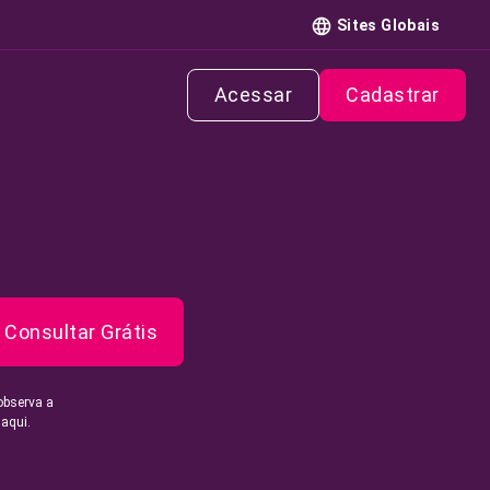
Sites Globais
Acessar
Cadastrar
Consultar Grátis
observa a
 aqui.