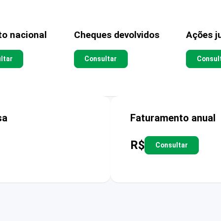
to nacional
Cheques devolvidos
Ações ju
ltar
Consultar
Consul
sa
Faturamento anual
R$
Consultar