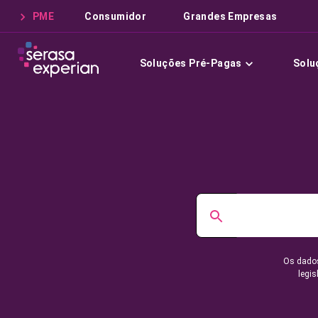
PME
Consumidor
Grandes Empresas
Soluções Pré-Pagas
Solu
Os dados
legis