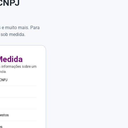
 CNPJ
s e muito mais. Para
 sob medida.
Medida
s informações sobre um
ncia.
 CNPJ
testos
es