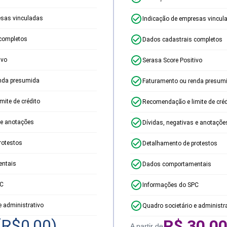
esas vinculadas
Indicação de empresas vincul
completos
Dados cadastrais completos
ivo
Serasa Score Positivo
nda presumida
Faturamento ou renda presum
ite de crédito
Recomendação e limite de créd
 e anotações
Dívidas, negativas e anotaçõe
rotestos
Detalhamento de protestos
ntais
Dados comportamentais
PC
Informações do SPC
e administrativo
Quadro societário e administr
(R$
0,00
)
R$
30,0
A partir de