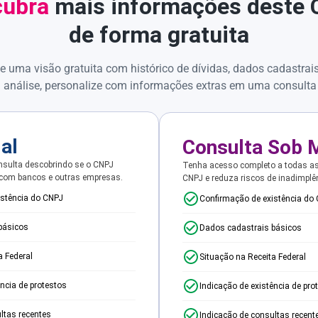
ubra
mais informações deste
de forma gratuita
e uma visão gratuita com histórico de dívidas, dados cadastrai
 análise, personalize com informações extras em uma consulta
ial
Consulta Sob 
sulta descobrindo se o CNPJ
Tenha acesso completo a todas a
 com bancos e outras empresas.
CNPJ e reduza riscos de inadimplê
istência do CNPJ
Confirmação de existência do
básicos
Dados cadastrais básicos
a Federal
Situação na Receita Federal
ência de protestos
Indicação de existência de pro
ltas recentes
Indicação de consultas recent