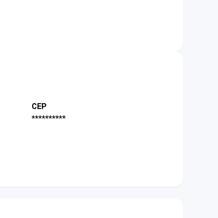
CEP
**********