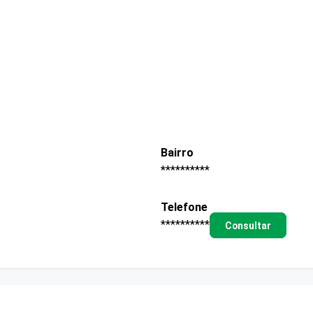
Bairro
**********
Telefone
**********
Consultar