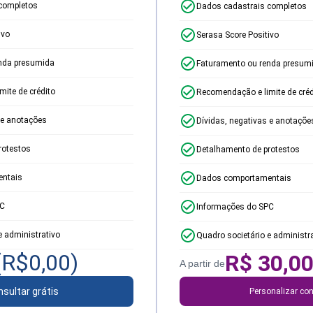
completos
Dados cadastrais completos
ivo
Serasa Score Positivo
nda presumida
Faturamento ou renda presum
ite de crédito
Recomendação e limite de créd
 e anotações
Dívidas, negativas e anotaçõe
rotestos
Detalhamento de protestos
ntais
Dados comportamentais
PC
Informações do SPC
e administrativo
Quadro societário e administr
(R$
0,00
)
R$
30,0
A partir de
sultar grátis
Personalizar con