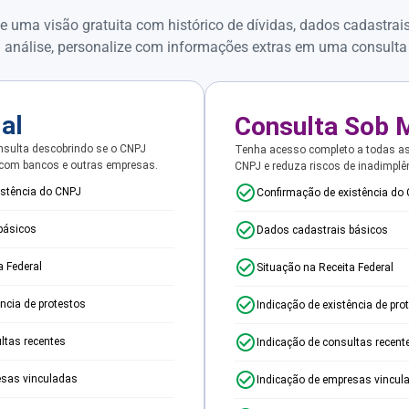
e uma visão gratuita com histórico de dívidas, dados cadastrai
 análise, personalize com informações extras em uma consulta
ial
Consulta Sob 
sulta descobrindo se o CNPJ
Tenha acesso completo a todas a
 com bancos e outras empresas.
CNPJ e reduza riscos de inadimplê
istência do CNPJ
Confirmação de existência do
básicos
Dados cadastrais básicos
a Federal
Situação na Receita Federal
ência de protestos
Indicação de existência de pro
ltas recentes
Indicação de consultas recent
esas vinculadas
Indicação de empresas vincul