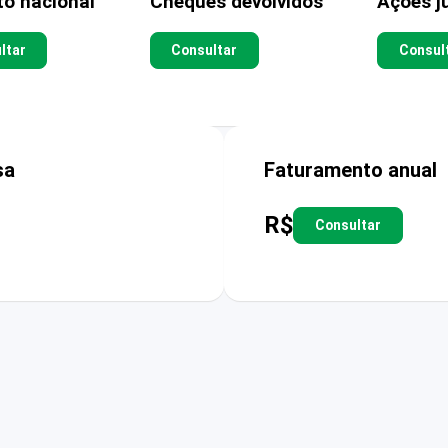
to nacional
Cheques devolvidos
Ações ju
ltar
Consultar
Consul
sa
Faturamento anual
R$
Consultar