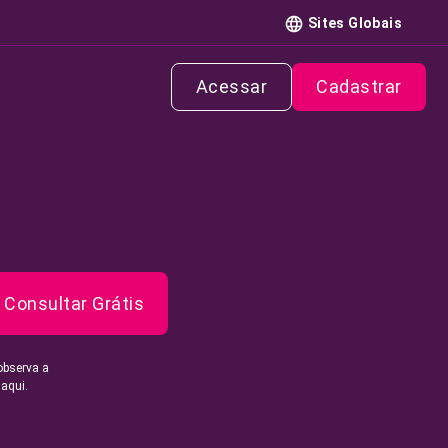
Sites Globais
Acessar
Cadastrar
Consultar Grátis
observa a
 aqui.