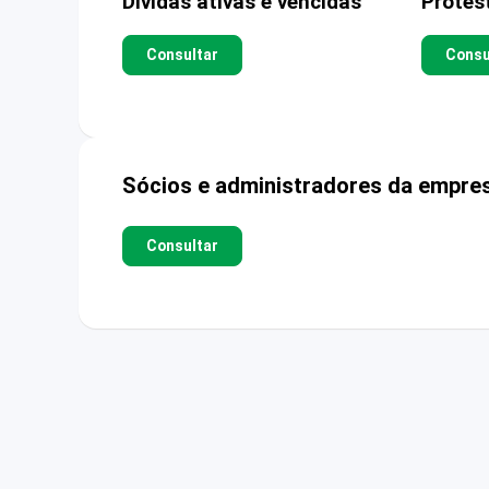
Dívidas ativas e vencidas
Protes
Consultar
Consu
Sócios e administradores da empre
Consultar