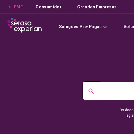
PME
Consumidor
Grandes Empresas
Soluções Pré-Pagas
Solu
Os dados
legis