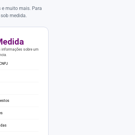
s e muito mais. Para
 sob medida.
Medida
s informações sobre um
ncia.
 CNPJ
testos
es
adas